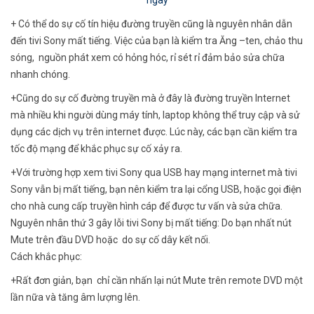
+ Có thể do sự cố tín hiệu đường truyền cũng là nguyên nhân dẫn
đến tivi Sony mất tiếng. Việc của bạn là kiểm tra Ăng –ten, chảo thu
sóng, nguồn phát xem có hỏng hóc, rỉ sét rỉ đảm bảo sửa chữa
nhanh chóng.
+Cũng do sự cố đường truyền mà ở đây là đường truyền Internet
mà nhiều khi người dùng máy tính, laptop không thể truy cập và sử
dụng các dịch vụ trên internet được. Lúc này, các bạn cần kiểm tra
tốc độ mạng để khắc phục sự cố xảy ra.
+Với trường hợp xem tivi Sony qua USB hay mạng internet mà tivi
Sony vẫn bị mất tiếng, bạn nên kiểm tra lại cổng USB, hoặc gọi điện
cho nhà cung cấp truyền hình cáp để được tư vấn và sửa chữa.
Nguyên nhân thứ 3 gây lỗi tivi Sony bị mất tiếng: Do bạn nhất nút
Mute trên đầu DVD hoặc do sự cố dây kết nối.
Cách khắc phục:
+Rất đơn giản, bạn chỉ cần nhấn lại nút Mute trên remote DVD một
lần nữa và tăng âm lượng lên.