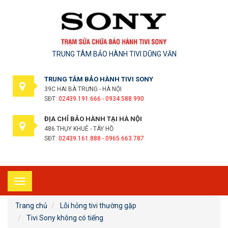
TRUNG TÂM BẢO HÀNH TIVI DŨNG VĂN
TRUNG TÂM BẢO HÀNH TIVI SONY
39C HAI BÀ TRƯNG - HÀ NỘI
SĐT:
02439.191.666 - 0934.588.990
ĐỊA CHỈ BẢO HÀNH TẠI HÀ NỘI
486 THỤY KHUÊ - TÂY HỒ
SĐT:
02439.161.888 - 0965.663.787
Toggle
navigation
Trang chủ
Lỗi hỏng tivi thường gặp
Tivi Sony không có tiếng