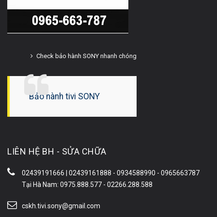
Check bảo hành SONY nhanh chóng
Bảo hành tivi SONY
LIÊN HỆ BH - SỬA CHỮA
02439191666 | 02439161888 - 0934588990 - 0965663787
Tại Hà Nam: 0975.888.577 - 02266.288.588
cskh.tivi.sony@gmail.com