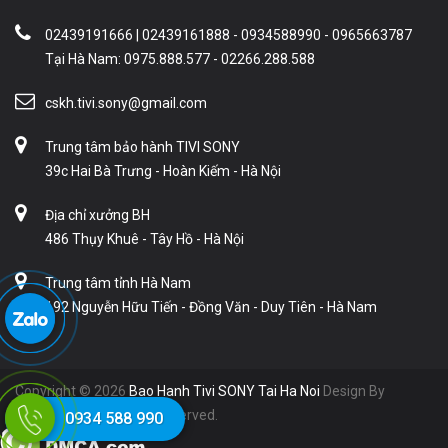
02439191666 | 02439161888 - 0934588990 - 0965663787
Tại Hà Nam: 0975.888.577 - 02266.288.588
cskh.tivi.sony@gmail.com
Trung tâm bảo hành TIVI SONY
39c Hai Bà Trưng - Hoàn Kiếm - Hà Nội
Địa chỉ xưởng BH
486 Thụy Khuê - Tây Hồ - Hà Nội
Trung tâm tỉnh Hà Nam
192 Nguyễn Hữu Tiến - Đồng Văn - Duy Tiên - Hà Nam
Copyright © 2026
Bao Hanh Tivi SONY Tai Ha Noi
Design By
Liveweb.Vn. All Rights Reserved.
0934 588 990