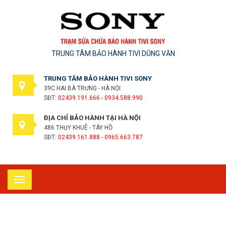
TRUNG TÂM BẢO HÀNH TIVI DŨNG VĂN
TRUNG TÂM BẢO HÀNH TIVI SONY
39C HAI BÀ TRƯNG - HÀ NỘI
SĐT:
02439.191.666 - 0934.588.990
ĐỊA CHỈ BẢO HÀNH TẠI HÀ NỘI
486 THỤY KHUÊ - TÂY HỒ
SĐT:
02439.161.888 - 0965.663.787
Toggle
navigation