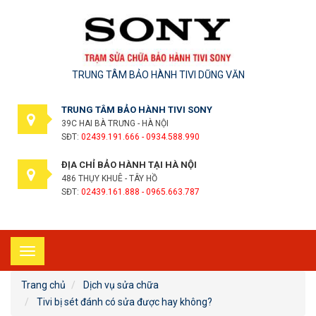
TRUNG TÂM BẢO HÀNH TIVI DŨNG VĂN
TRUNG TÂM BẢO HÀNH TIVI SONY
39C HAI BÀ TRƯNG - HÀ NỘI
SĐT:
02439.191.666 - 0934.588.990
ĐỊA CHỈ BẢO HÀNH TẠI HÀ NỘI
486 THỤY KHUÊ - TÂY HỒ
SĐT:
02439.161.888 - 0965.663.787
Toggle
navigation
Trang chủ
Dịch vụ sửa chữa
Tivi bị sét đánh có sửa được hay không?