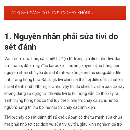
TIVI BỊ SÉT ĐÁNH CÓ SỬA ĐƯỢC HAY KHÔNG?
1. Nguyên nhân phải sửa tivi do
sét đánh
Vào mùa mưa bão, các thiết bị điện tử trong gia đình như tivi, dàn
âm thanh, đầu máy, đầu karaoke… thường xuyên bị hư hỏng bởi
nguyên nhân chủ yếu do sét đánh vào ăng-ten thu sóng, dẫn đến
tình trạng hỏng hóc. Đặc biệt, tivi chính là thiết bị điện dễ bị chát khi
bị sét đánh nhất. Những lúc như vậy thì dù chiếc tivi của bạn có hay
không đang sử dụng tivi thì việc tivi bị hư hỏng vẫn có thể xảy ra.
Tình trạng hỏng hóc có thể tùy theo, nhẹ thì cháy cầu chì, hư bộ
nguồn; nặng thì hư bo, hư mạch, cháy các linh kiện…
Tivi bị cháy do sét đánh thì rẩ khó để bạn có thể tự mình sửa chữa
mà phải nhờ tới các dịch vụ sửa tivi uy tín, giàu kinh nghiệm để trợ