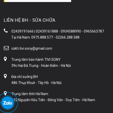
LIÊN HỆ BH - SỬA CHỮA
02439191666 | 02439161888 - 0934588990 - 0965663787
Tại Hà Nam: 0975.888.577 - 02266.288.588
cskh.tivi.sony@gmail.com
Trung tâm bảo hành TIVI SONY
39c Hai Bà Trưng - Hoàn Kiếm - Hà Nội
Địa chỉ xưởng BH
486 Thụy Khuê - Tây Hồ - Hà Nội
Trung tâm tỉnh Hà Nam
192 Nguyễn Hữu Tiến - Đồng Văn - Duy Tiên - Hà Nam