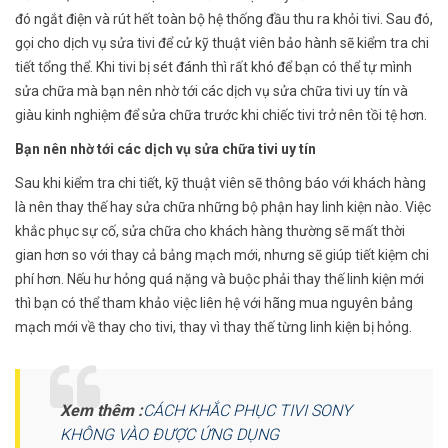
đó ngắt điện và rút hết toàn bộ hệ thống đầu thu ra khỏi tivi. Sau đó,
gọi cho dịch vụ sửa tivi để cử kỹ thuật viên bảo hành sẽ kiểm tra chi
tiết tổng thể. Khi tivi bị sét đánh thì rất khó để bạn có thể tự mình
sửa chữa mà bạn nên nhờ tới các dịch vụ sửa chữa tivi uy tín và
giàu kinh nghiệm để sửa chữa trước khi chiếc tivi trở nên tồi tệ hơn.
Bạn nên nhờ tới các dịch vụ sửa chữa tivi uy tín
Sau khi kiểm tra chi tiết, kỹ thuật viên sẽ thông báo với khách hàng
là nên thay thế hay sửa chữa những bộ phận hay linh kiện nào. Việc
khắc phục sự cố, sửa chữa cho khách hàng thường sẽ mất thời
gian hơn so với thay cả bảng mạch mới, nhưng sẽ giúp tiết kiệm chi
phí hơn. Nếu hư hỏng quá nặng và buộc phải thay thế linh kiện mới
thì bạn có thể tham khảo việc liên hệ với hãng mua nguyên bảng
mạch mới về thay cho tivi, thay vì thay thế từng linh kiện bị hỏng.
Xem thêm :
CÁCH KHẮC PHỤC TIVI SONY
KHÔNG VÀO ĐƯỢC ỨNG DỤNG