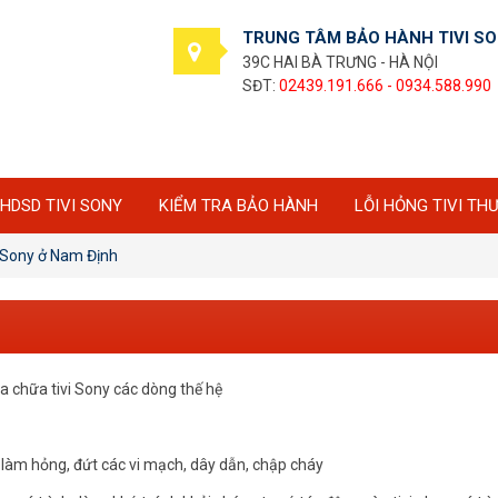
TRUNG TÂM BẢO HÀNH TIVI S
39C HAI BÀ TRƯNG - HÀ NỘI
SĐT:
02439.191.666 - 0934.588.990
HDSD TIVI SONY
KIỂM TRA BẢO HÀNH
LỖI HỎNG TIVI TH
 Sony ở Nam Định
 chữa tivi Sony các dòng thế hệ
ng làm hỏng, đứt các vi mạch, dây dẫn, chập cháy