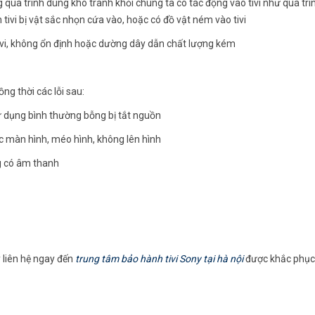
ng quá trình dùng khó tránh khỏi chúng ta có tác động vào tivi như quá trì
h tivi bị vật sắc nhọn cứa vào, hoặc có đồ vật ném vào tivi
tivi, không ổn định hoặc dường dây dẫn chất lượng kém
ng thời các lỗi sau:
 dụng bình thường bỗng bị tắt nguồn
sọc màn hình, méo hình, không lên hình
g có âm thanh
y liên hệ ngay đến
trung tâm bảo hành tivi Sony tại hà nội
được khắc phục