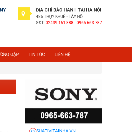
ONY
ĐỊA CHỈ BẢO HÀNH TẠI HÀ NỘI
486 THỤY KHUÊ - TÂY HỒ
SĐT:
02439.161.888 - 0965.663.787
ƯỜNG GẶP
TIN TỨC
LIÊN HỆ