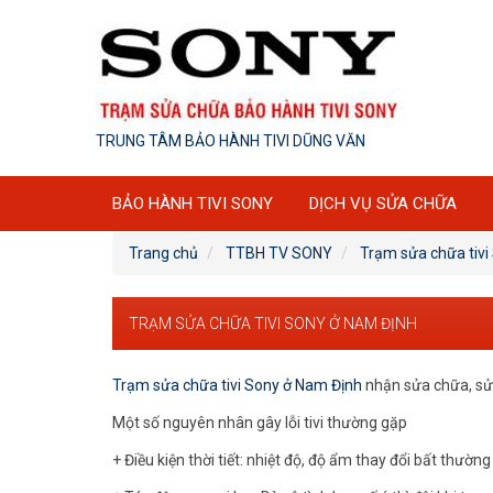
TRUNG TÂM BẢO HÀNH TIVI DŨNG VĂN
BẢO HÀNH TIVI SONY
DỊCH VỤ SỬA CHỮA
Trang chủ
TTBH TV SONY
Trạm sửa chữa tivi
TRẠM SỬA CHỮA TIVI SONY Ở NAM ĐỊNH
Trạm sửa chữa tivi Sony ở Nam Định
nhận sửa chữa, sửa
Một số nguyên nhân gây lỗi tivi thường gặp
+ Điều kiện thời tiết: nhiệt độ, độ ẩm thay đổi bất thườ