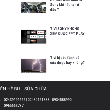
Sony khi hết hạn ở
đâu ?
TIVI SONY KHÔNG
XEM ĐƯỢC FPT PLAY
Tivi bị sét đánh có
sửa được hay không?
IÊN HỆ BH - SỬA CHỮA
02439191666 | 02439161888 - 0934588990 -
0965663787