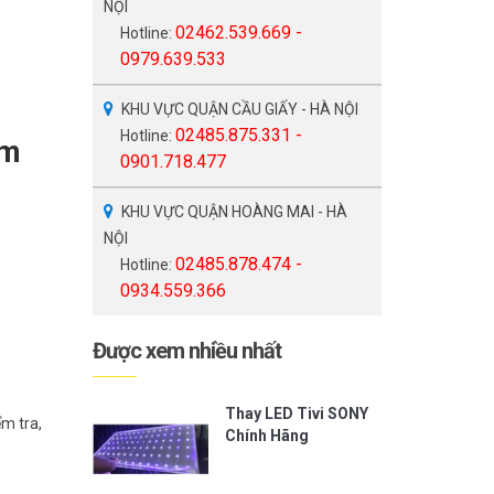
NỘI
02462.539.669 -
Hotline:
0979.639.533
KHU VỰC QUẬN CẦU GIẤY - HÀ NỘI
02485.875.331 -
Hotline:
am
0901.718.477
KHU VỰC QUẬN HOÀNG MAI - HÀ
NỘI
02485.878.474 -
Hotline:
0934.559.366
Được xem nhiều nhất
Thay LED Tivi SONY
m tra,
Chính Hãng