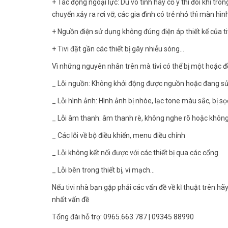
+ Tác động ngoại lực: Dù vô tình hay cố ý thì đôi khi tro
chuyển xảy ra rơi vỡ, các gia đình có trẻ nhỏ thì màn hìn
+ Nguồn điện sử dụng không đúng điện áp thiết kế của 
+ Tivi đặt gần các thiết bị gây nhiễu sóng…
Vì những nguyên nhân trên mà tivi có thể bị một hoặc đồ
_ Lỗi nguồn: Không khởi động được nguồn hoặc đang sử
_ Lỗi hình ảnh: Hình ảnh bị nhòe, lạc tone màu sắc, bị 
_ Lỗi âm thanh: âm thanh rè, không nghe rõ hoặc khôn
_ Các lỗi về bộ điều khiển, menu điều chỉnh
_ Lỗi không kết nối được với các thiết bị qua các cổng
_ Lỗi bên trong thiết bị, vi mạch…
Nếu tivi nhà bạn gặp phải các vấn đề về kĩ thuật trên hã
nhất vấn đề
Tổng đài hỗ trợ: 0965.663.787 | 09345 88990