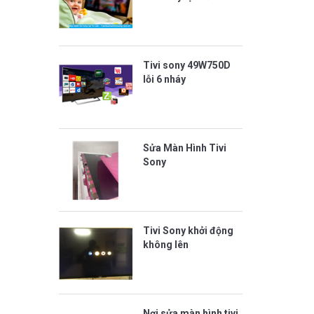
Tivi sony 49W750D
lỗi 6 nháy
Sửa Màn Hình Tivi
Sony
Tivi Sony khởi động
không lên
Nơi sửa màn hình tivi