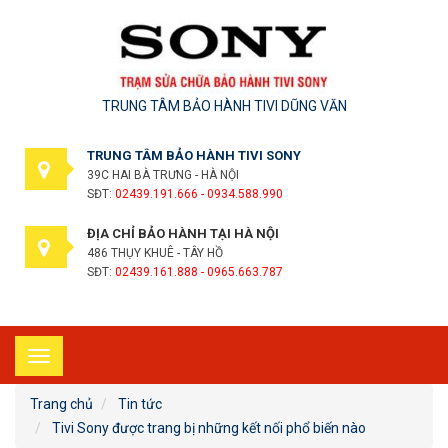
TRUNG TÂM BẢO HÀNH TIVI DŨNG VĂN
TRUNG TÂM BẢO HÀNH TIVI SONY
39C HAI BÀ TRƯNG - HÀ NỘI
SĐT:
02439.191.666 - 0934.588.990
ĐỊA CHỈ BẢO HÀNH TẠI HÀ NỘI
486 THỤY KHUÊ - TÂY HỒ
SĐT:
02439.161.888 - 0965.663.787
Toggle
navigation
Trang chủ
Tin tức
Tivi Sony được trang bị những kết nối phổ biến nào