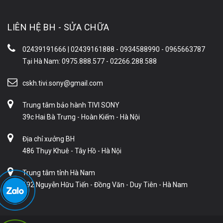
LIÊN HỆ BH - SỬA CHỮA
02439191666 | 02439161888 - 0934588990 - 0965663787
Tại Hà Nam: 0975.888.577 - 02266.288.588
cskh.tivi.sony@gmail.com
Trung tâm bảo hành TIVI SONY
39c Hai Bà Trưng - Hoàn Kiếm - Hà Nội
Địa chỉ xưởng BH
486 Thụy Khuê - Tây Hồ - Hà Nội
Trung tâm tỉnh Hà Nam
192 Nguyễn Hữu Tiến - Đồng Văn - Duy Tiên - Hà Nam