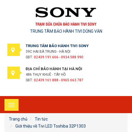
TRUNG TÂM BẢO HÀNH TIVI DŨNG VĂN
TRUNG TÂM BẢO HÀNH TIVI SONY
39C HAI BÀ TRƯNG - HÀ NỘI
SĐT:
02439.191.666 - 0934.588.990
ĐỊA CHỈ BẢO HÀNH TẠI HÀ NỘI
486 THỤY KHUÊ - TÂY HỒ
SĐT:
02439.161.888 - 0965.663.787
Toggle
navigation
Trang chủ
Tin tức
Giới thiệu về Tivi LED Toshiba 32P1303