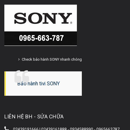
Check bảo hành SONY nhanh chóng
Bảo hành tivi SONY
LIÊN HỆ BH - SỬA CHỮA
02439191666 | 02439161888 - 0934588990 - 0965663787