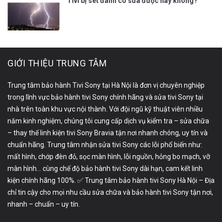
Tivi bị sét đánh có sửa được hay không?
GIỚI THIỆU TRUNG TÂM
Trung tâm bảo hành Tivi Sony tại Hà Nội là đơn vị chuyên nghiệp
trong lĩnh vực bảo hành tivi Sony chính hãng và sửa tivi Sony tại
nhà trên toàn khu vực nội thành. Với đội ngũ kỹ thuật viên nhiều
năm kinh nghiệm, chúng tôi cung cấp dịch vụ kiểm tra – sửa chữa
– thay thế linh kiện tivi Sony Bravia tận nơi nhanh chóng, uy tín và
chuẩn hãng. Trung tâm nhận sửa tivi Sony các lỗi phổ biến như:
mất hình, chớp đèn đỏ, sọc màn hình, lỗi nguồn, hỏng bo mạch, vỡ
màn hình… cùng chế độ bảo hành tivi Sony dài hạn, cam kết linh
kiện chính hãng 100%. ✅ Trung tâm bảo hành tivi Sony Hà Nội – Địa
chỉ tin cậy cho mọi nhu cầu sửa chữa và bảo hành tivi Sony tận nơi,
nhanh – chuẩn – uy tín.