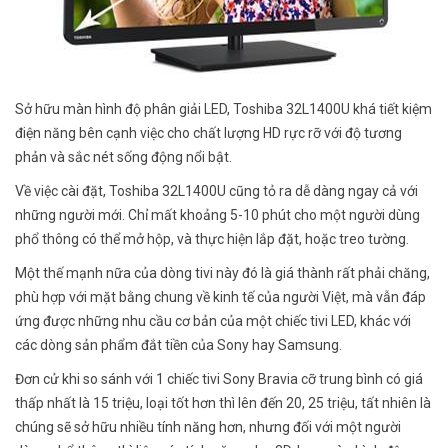
Sở hữu màn hình độ phân giải LED, Toshiba 32L1400U khá tiết kiệm
điện năng bên cạnh việc cho chất lượng HD rực rỡ với độ tương
phản và sắc nét sống động nổi bật.
Về việc cài đặt, Toshiba 32L1400U cũng tỏ ra dễ dàng ngay cả với
những người mới. Chỉ mất khoảng 5-10 phút cho một người dùng
phổ thông có thể mở hộp, và thực hiện lắp đặt, hoặc treo tường.
Một thế mạnh nữa của dòng tivi này đó là giá thành rất phải chăng,
phù hợp với mặt bằng chung về kinh tế của người Việt, mà vẫn đáp
ứng được những nhu cầu cơ bản của một chiếc tivi LED, khác với
các dòng sản phẩm đắt tiền của Sony hay Samsung.
Đơn cử khi so sánh với 1 chiếc tivi Sony Bravia cỡ trung bình có giá
thấp nhất là 15 triệu, loại tốt hơn thì lên đến 20, 25 triệu, tất nhiên là
chúng sẽ sở hữu nhiều tính năng hơn, nhưng đối với một người