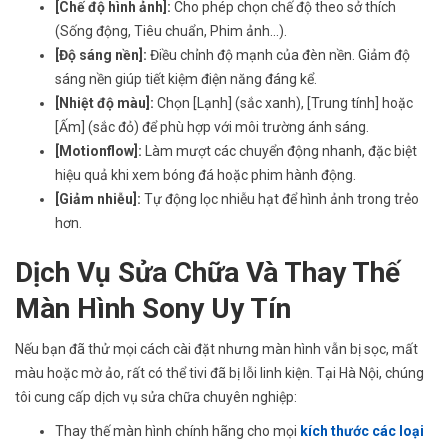
[Chế độ hình ảnh]:
Cho phép chọn chế độ theo sở thích
(Sống động, Tiêu chuẩn, Phim ảnh...).
[Độ sáng nền]:
Điều chỉnh độ mạnh của đèn nền. Giảm độ
sáng nền giúp tiết kiệm điện năng đáng kể.
[Nhiệt độ màu]:
Chọn [Lạnh] (sắc xanh), [Trung tính] hoặc
[Ấm] (sắc đỏ) để phù hợp với môi trường ánh sáng.
[Motionflow]:
Làm mượt các chuyển động nhanh, đặc biệt
hiệu quả khi xem bóng đá hoặc phim hành động.
[Giảm nhiễu]:
Tự động lọc nhiễu hạt để hình ảnh trong trẻo
hơn.
Dịch Vụ Sửa Chữa Và Thay Thế
Màn Hình Sony Uy Tín
Nếu bạn đã thử mọi cách cài đặt nhưng màn hình vẫn bị sọc, mất
màu hoặc mờ ảo, rất có thể tivi đã bị lỗi linh kiện. Tại Hà Nội, chúng
tôi cung cấp dịch vụ sửa chữa chuyên nghiệp:
Thay thế màn hình chính hãng cho mọi
kích thước các loại