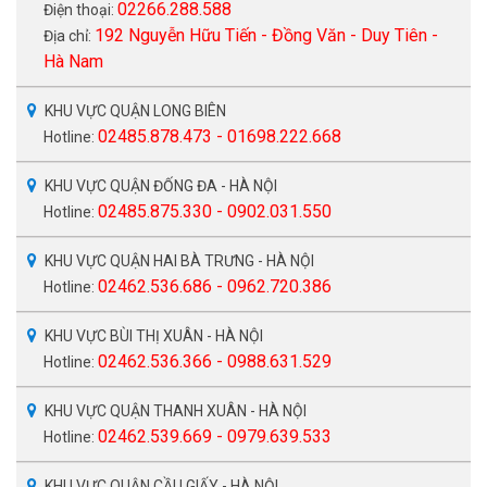
02266.288.588
Điện thoại:
192 Nguyễn Hữu Tiến - Đồng Văn - Duy Tiên -
Địa chỉ:
Hà Nam
KHU VỰC QUẬN LONG BIÊN
02485.878.473 - 01698.222.668
Hotline:
KHU VỰC QUẬN ĐỐNG ĐA - HÀ NỘI
02485.875.330 - 0902.031.550
Hotline:
KHU VỰC QUẬN HAI BÀ TRƯNG - HÀ NỘI
02462.536.686 - 0962.720.386
Hotline:
KHU VỰC BÙI THỊ XUÂN - HÀ NỘI
02462.536.366 - 0988.631.529
Hotline:
KHU VỰC QUẬN THANH XUÂN - HÀ NỘI
02462.539.669 - 0979.639.533
Hotline:
KHU VỰC QUẬN CẦU GIẤY - HÀ NỘI