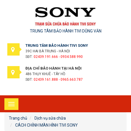
TRUNG TÂM BẢO HÀNH TIVI DŨNG VĂN
TRUNG TÂM BẢO HÀNH TIVI SONY
39C HAI BÀ TRƯNG - HÀ NỘI
SĐT:
02439.191.666 - 0934.588.990
ĐỊA CHỈ BẢO HÀNH TẠI HÀ NỘI
486 THỤY KHUÊ - TÂY HỒ
SĐT:
02439.161.888 - 0965.663.787
Toggle
navigation
Trang chủ
Dịch vụ sửa chữa
CÁCH CHỈNH MÀN HÌNH TIVI SONY