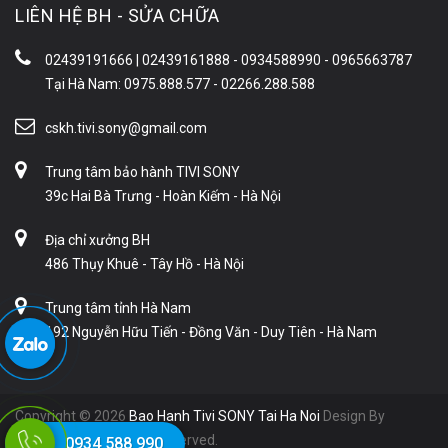
LIÊN HỆ BH - SỬA CHỮA
02439191666 | 02439161888 - 0934588990 - 0965663787
Tại Hà Nam: 0975.888.577 - 02266.288.588
cskh.tivi.sony@gmail.com
Trung tâm bảo hành TIVI SONY
39c Hai Bà Trưng - Hoàn Kiếm - Hà Nội
Địa chỉ xưởng BH
486 Thụy Khuê - Tây Hồ - Hà Nội
Trung tâm tỉnh Hà Nam
192 Nguyễn Hữu Tiến - Đồng Văn - Duy Tiên - Hà Nam
Copyright © 2026
Bao Hanh Tivi SONY Tai Ha Noi
Design By
Liveweb.Vn. All Rights Reserved.
0934 588 990