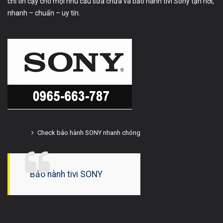
chỉ tin cậy cho mọi nhu cầu sửa chữa và bảo hành tivi Sony tận nơi,
nhanh – chuẩn – uy tín.
Check bảo hành SONY nhanh chóng
Bảo hành tivi SONY