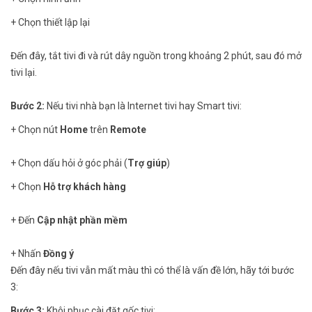
+ Chọn thiết lập lại
Đến đây, tắt tivi đi và rút dây nguồn trong khoảng 2 phút, sau đó mở
tivi lại.
Bước 2:
Nếu tivi nhà bạn là Internet tivi hay Smart tivi:
+ Chọn nút
Home
trên
Remote
+ Chọn dấu hỏi ở góc phải (
Trợ giúp
)
+ Chọn
Hỗ trợ khách hàng
+ Đến
Cập nhật phần mềm
+ Nhấn
Đồng ý
Đến đây nếu tivi vẫn mất màu thì có thể là vấn đề lớn, hãy tới bước
3:
Bước 3:
Khôi phục cài đặt gốc tivi: