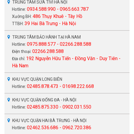
TRUNG TÂM SỬA TIVI HÀ NỘI
0934.588.990 - 0965.663.787
Hotline:
486 Thụy Khuê - Tây Hồ
Xưởng BH:
39 Hai Bà Trưng - Hà Nội
TTBH:
TRUNG TÂM BẢO HÀNH TẠI HÀ NAM
0975.888.577 - 02266.288.588
Hotline:
02266.288.588
Điện thoại:
192 Nguyễn Hữu Tiến - Đồng Văn - Duy Tiên -
Địa chỉ:
Hà Nam
KHU VỰC QUẬN LONG BIÊN
02485.878.473 - 01698.222.668
Hotline:
KHU VỰC QUẬN ĐỐNG ĐA - HÀ NỘI
02485.875.330 - 0902.031.550
Hotline:
KHU VỰC QUẬN HAI BÀ TRƯNG - HÀ NỘI
02462.536.686 - 0962.720.386
Hotline: