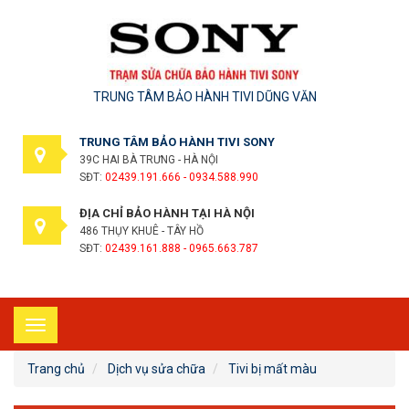
TRUNG TÂM BẢO HÀNH TIVI DŨNG VĂN
TRUNG TÂM BẢO HÀNH TIVI SONY
39C HAI BÀ TRƯNG - HÀ NỘI
SĐT:
02439.191.666 - 0934.588.990
ĐỊA CHỈ BẢO HÀNH TẠI HÀ NỘI
486 THỤY KHUÊ - TÂY HỒ
SĐT:
02439.161.888 - 0965.663.787
Toggle
navigation
Trang chủ
Dịch vụ sửa chữa
Tivi bị mất màu