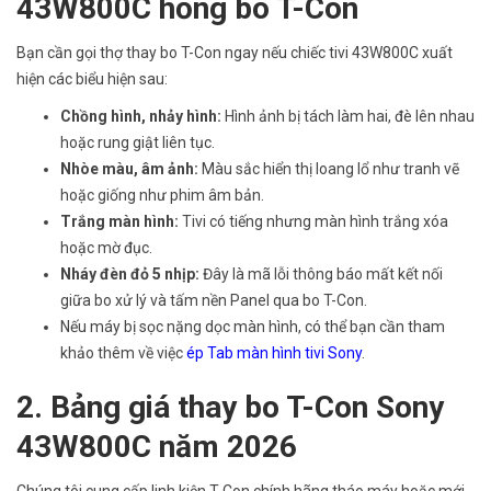
43W800C hỏng bo T-Con
Bạn cần gọi thợ thay bo T-Con ngay nếu chiếc tivi 43W800C xuất
hiện các biểu hiện sau:
Chồng hình, nhảy hình:
Hình ảnh bị tách làm hai, đè lên nhau
hoặc rung giật liên tục.
Nhòe màu, âm ảnh:
Màu sắc hiển thị loang lổ như tranh vẽ
hoặc giống như phim âm bản.
Trắng màn hình:
Tivi có tiếng nhưng màn hình trắng xóa
hoặc mờ đục.
Nháy đèn đỏ 5 nhịp:
Đây là mã lỗi thông báo mất kết nối
giữa bo xử lý và tấm nền Panel qua bo T-Con.
Nếu máy bị sọc nặng dọc màn hình, có thể bạn cần tham
khảo thêm về việc
ép Tab màn hình tivi Sony
.
2. Bảng giá thay bo T-Con Sony
43W800C năm 2026
Chúng tôi cung cấp linh kiện T-Con chính hãng tháo máy hoặc mới