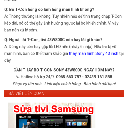
Q: Bo T-Con hỏng có làm hỏng màn hình không?
A: Thông thường là không. Tuy nhiên nếu để tình trạng chập T-Con
kéo dài, nó có thể gây ảnh hưởng ngược lại bo khiển chính. Vì vậy
bạn nên xử lý sớm.
Q: Ngoài lỗi T-Con, tivi 43W800C còn hay lỗi gì khác?
A: Dòng này còn hay gặp lỗi LED nền (nháy 6 nhịp). Nếu tivi bị vỡ
màn hình, bạn có thể tham khảo giá
thay màn hình Sony 43 inch
tại
đây.
CẦN THAY BO T-CON SONY 43W800C NGAY HÔM NAY?
📞 Hotline hỗ trợ 24/7:
0965.663.787 - 02439.161.888
Phục vụ tận nhà - Linh kiện chính hãng - Bảo hành dài hạn!
BÀI VIẾT LIÊN QUAN