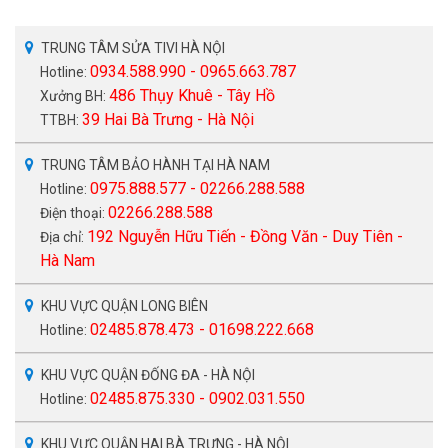
TRUNG TÂM SỬA TIVI HÀ NỘI
0934.588.990 - 0965.663.787
Hotline:
486 Thụy Khuê - Tây Hồ
Xưởng BH:
39 Hai Bà Trưng - Hà Nội
TTBH:
TRUNG TÂM BẢO HÀNH TẠI HÀ NAM
0975.888.577 - 02266.288.588
Hotline:
02266.288.588
Điện thoại:
192 Nguyễn Hữu Tiến - Đồng Văn - Duy Tiên -
Địa chỉ:
Hà Nam
KHU VỰC QUẬN LONG BIÊN
02485.878.473 - 01698.222.668
Hotline:
KHU VỰC QUẬN ĐỐNG ĐA - HÀ NỘI
02485.875.330 - 0902.031.550
Hotline:
KHU VỰC QUẬN HAI BÀ TRƯNG - HÀ NỘI