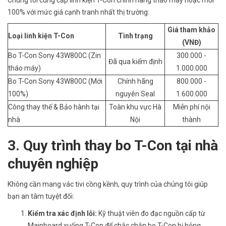
100% với mức giá cạnh tranh nhất thị trường:
Giá tham khảo
Loại linh kiện T-Con
Tình trạng
(VNĐ)
Bo T-Con Sony 43W800C (Zin
300.000 -
Đã qua kiểm định
tháo máy)
1.000.000
Bo T-Con Sony 43W800C (Mới
Chính hãng
800.000 -
100%)
nguyên Seal
1.600.000
Công thay thế & Bảo hành tại
Toàn khu vực Hà
Miễn phí nội
nhà
Nội
thành
3. Quy trình thay bo T-Con tại nhà
chuyên nghiệp
Không cần mang vác tivi cồng kềnh, quy trình của chúng tôi giúp
bạn an tâm tuyệt đối:
Kiểm tra xác định lỗi:
Kỹ thuật viên đo đạc nguồn cấp từ
Mainboard xuống T-Con để chắc chắn bo T-Con bị hỏng.