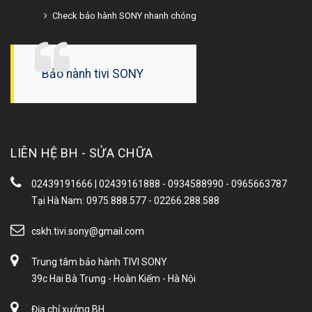
Check bảo hành SONY nhanh chóng
Bảo hành tivi SONY
LIÊN HỆ BH - SỬA CHỮA
02439191666 | 02439161888 - 0934588990 - 0965663787
Tại Hà Nam: 0975.888.577 - 02266.288.588
cskh.tivi.sony@gmail.com
Trung tâm bảo hành TIVI SONY
39c Hai Bà Trưng - Hoàn Kiếm - Hà Nội
Địa chỉ xưởng BH