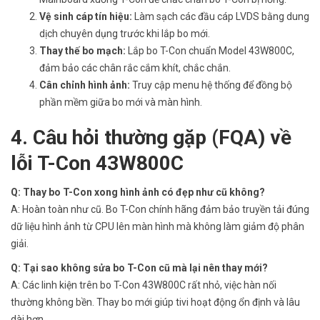
Vệ sinh cáp tín hiệu:
Làm sạch các đầu cáp LVDS bằng dung
dịch chuyên dụng trước khi lắp bo mới.
Thay thế bo mạch:
Lắp bo T-Con chuẩn Model 43W800C,
đảm bảo các chân rắc cắm khít, chắc chắn.
Cân chỉnh hình ảnh:
Truy cập menu hệ thống để đồng bộ
phần mềm giữa bo mới và màn hình.
4. Câu hỏi thường gặp (FQA) về
lỗi T-Con 43W800C
Q: Thay bo T-Con xong hình ảnh có đẹp như cũ không?
A: Hoàn toàn như cũ. Bo T-Con chính hãng đảm bảo truyền tải đúng
dữ liệu hình ảnh từ CPU lên màn hình mà không làm giảm độ phân
giải.
Q: Tại sao không sửa bo T-Con cũ mà lại nên thay mới?
A: Các linh kiện trên bo T-Con 43W800C rất nhỏ, việc hàn nối
thường không bền. Thay bo mới giúp tivi hoạt động ổn định và lâu
dài hơn.