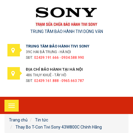
TRUNG TÂM BẢO HÀNH TIVI DŨNG VĂN
TRUNG TÂM BẢO HÀNH TIVI SONY
39C HAI BÀ TRƯNG - HÀ NỘI
SĐT:
02439.191.666 - 0934.588.990
ĐỊA CHỈ BẢO HÀNH TẠI HÀ NỘI
486 THỤY KHUÊ - TÂY HỒ
SĐT:
02439.161.888 - 0965.663.787
Toggle
navigation
Trang chủ
Tin tức
Thay Bo T-Con Tivi Sony 43W800C Chính Hãng