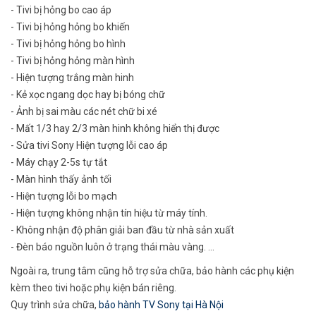
- Tivi bị hỏng bo cao áp
- Tivi bị hỏng hỏng bo khiến
- Tivi bị hỏng hỏng bo hình
- Tivi bị hỏng hỏng màn hình
- Hiện tượng trắng màn hinh
- Kẻ xọc ngang dọc hay bị bóng chữ
- Ảnh bị sai màu các nét chữ bi xé
- Mất 1/3 hay 2/3 màn hinh không hiển thị được
- Sửa tivi Sony Hiện tượng lỗi cao áp
- Máy chạy 2-5s tự tắt
- Màn hình thấy ảnh tối
- Hiện tượng lỗi bo mạch
- Hiện tượng không nhận tín hiệu từ máy tính.
- Không nhận độ phân giải ban đầu từ nhà sản xuất
- Đèn báo nguồn luôn ở trạng thái màu vàng. …
Ngoài ra, trung tâm cũng hỗ trợ sửa chữa, bảo hành các phụ kiện
kèm theo tivi hoặc phụ kiện bán riêng.
Quy trình sửa chữa,
bảo hành TV Sony tại Hà Nội