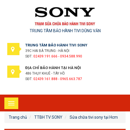
TRUNG TÂM BẢO HÀNH TIVI DŨNG VĂN
TRUNG TÂM BẢO HÀNH TIVI SONY
39C HAI BÀ TRƯNG - HÀ NỘI
SĐT:
02439.191.666 - 0934.588.990
ĐỊA CHỈ BẢO HÀNH TẠI HÀ NỘI
486 THỤY KHUÊ - TÂY HỒ
SĐT:
02439.161.888 - 0965.663.787
Toggle
navigation
Trang chủ
TTBH TV SONY
Sửa chữa tivi sony tại Hcm