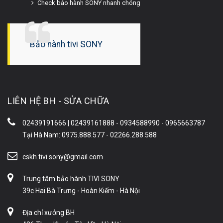
Check bảo hành SONY nhanh chóng
Bảo hành tivi SONY
LIÊN HỆ BH - SỬA CHỮA
02439191666 | 02439161888 - 0934588990 - 0965663787
Tại Hà Nam: 0975.888.577 - 02266.288.588
cskh.tivi.sony@gmail.com
Trung tâm bảo hành TIVI SONY
39c Hai Bà Trưng - Hoàn Kiếm - Hà Nội
Địa chỉ xưởng BH