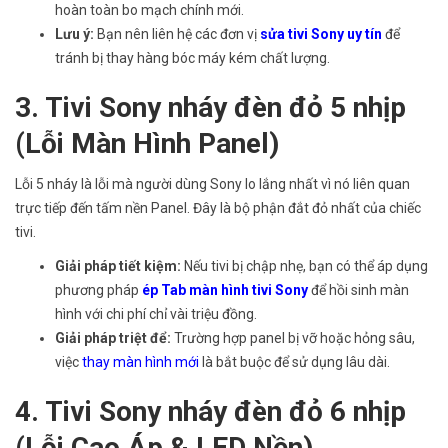
hoàn toàn bo mạch chính mới.
Lưu ý:
Bạn nên liên hệ các đơn vị
sửa tivi Sony uy tín
để
tránh bị thay hàng bóc máy kém chất lượng.
3. Tivi Sony nháy đèn đỏ 5 nhịp
(Lỗi Màn Hình Panel)
Lỗi 5 nháy là lỗi mà người dùng Sony lo lắng nhất vì nó liên quan
trực tiếp đến tấm nền Panel. Đây là bộ phận đắt đỏ nhất của chiếc
tivi.
Giải pháp tiết kiệm:
Nếu tivi bị chập nhẹ, bạn có thể áp dụng
phương pháp
ép Tab màn hình tivi Sony
để hồi sinh màn
hình với chi phí chỉ vài triệu đồng.
Giải pháp triệt để:
Trường hợp panel bị vỡ hoặc hỏng sâu,
việc
thay màn hình mới
là bắt buộc để sử dụng lâu dài.
4. Tivi Sony nháy đèn đỏ 6 nhịp
(Lỗi Cao Áp & LED Nền)