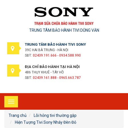
TRUNG TÂM BẢO HÀNH TIVI DŨNG VĂN
TRUNG TÂM BẢO HÀNH TIVI SONY
39C HAI BÀ TRƯNG - HÀ NỘI
SĐT:
02439.191.666 - 0934.588.990
ĐỊA CHỈ BẢO HÀNH TẠI HÀ NỘI
486 THỤY KHUÊ - TÂY HỒ
SĐT:
02439.161.888 - 0965.663.787
Toggle
navigation
Trang chủ
Lỗi hỏng tivi thường gặp
Hiện Tượng Tivi Sony Nháy Đèn Đỏ