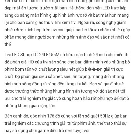
xem sẽ chìm đắm trước một màn hình nhỏ gọn nhưng có hình ảnh
đẹp mắt ấn tượng trước mắt bạn. Hệ thống đèn nền LED trực tiếp
tăng độ sáng màn hình giúp hình ảnh rực rỡ và bắt mắt hơn mang
lại cho bạn cảm giác thú vị khi xem tivi. Ngoài ra, công nghệ giảm
nhiễu được tích hợp trên tivi còn giúp loại bỏ tối ưu chấm nhiễu góp
phần mang đến người xem những hình ảnh đẹp và sắc nét nhất có
thể.
Tivi LED Sharp LC-24LE155M sở hữu màn hình 24 inch cho hiển thị
độ phân giải HD của tivi sẵn sàng cho bạn đắm mình vào những bộ
phim bom tấn với chất lượng siêu nét giúp b���n giải trí cực
chất. Độ phân giải siêu sắc nét, siêu ấn tượng, mang đến những
hình ảnh sống động rõ ràng đến từng chi tiết. Bạn và gia đình sẽ
được thưởng thức những khung hình ấn tượng với độ sắc nét tối
ưu, cho trải nghiệm thị giác vô cùng hoàn hảo.rất phù hợp để đặt ở
những không gian rộng lớn.
Bên cạnh đó, góc nhìn 176 độ cùng với tần số quét 50Hz giúp bạn
trải nghiệm các chương trình giải trí từ phim ảnh, thể thao thời sự
hay sử dụng chơi game điều trở nên tuyệt vời.