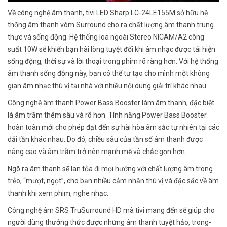
Về công nghệ âm thanh, tivi LED Sharp LC-24LE155M sở hữu hệ
thống âm thanh vòm Surround cho ra chất lượng âm thanh trung
thực và sống động. Hệ thống loa ngoài Stereo NICAM/A2 công
suất 10W sẽ khiến bạn hài lòng tuyệt đối khi âm nhạc được tái hiện
sống động, thời sự và lời thoại trong phim rõ ràng hơn. Với hệ thống
âm thanh sống động này, bạn có thể tự tạo cho mình một không
gian âm nhạc thú vị tại nhà với nhiều nội dung giải trí khác nhau.
Công nghệ âm thanh Power Bass Booster làm âm thanh, đặc biệt
là âm trầm thêm sâu và rõ hơn. Tính năng Power Bass Booster
hoàn toàn mới cho phép đạt đến sự hài hòa âm sắc tự nhiên tại các
dải tần khác nhau. Do đó, chiều sâu của tần số âm thanh được
nâng cao và âm trầm trở nên mạnh mẽ và chắc gọn hơn.
Ngõ ra âm thanh sẽ lan tỏa đi mọi hướng với chất lượng âm trong
trẻo, “mượt, ngọt”, cho bạn nhiều cảm nhận thú vị và đặc sắc về âm
thanh khi xem phim, nghe nhạc.
Công nghệ âm SRS TruSurround HD mà tivi mang đến sẽ giúp cho
người dùng thưởng thức được những âm thanh tuyệt hảo, trong-