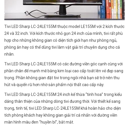
Tivi LED Sharp LC-24LE155M thuộc model LE155M với 2 kích thước
24 và 32 inch. Với kích thước nhỏ gọn 24 inch của mình, tivi rất phù
hợp cho những không gian có diện tích giới hạn như phòng ngủ,
phòng ăn hay có thể dùng tivi làm vật giải trí chuyên dụng cho cá
nhân.
Tivi LED Sharp LC-24LE155M có các đường viền góc cạnh cùng với
phần chân đế mạnh mẽ bằng kim loại cao cấp toát lên vẻ đẹp sang
trọng. Phần không gian đặt tivi trong ngôi nhà bạn sẽ trở nên thu
hút và quyến rũ hơn nhờ sản phẩm nội thất cao cấp này.
Tivi LED Sharp LC-24LE155M 24 inch kế thừa “tinh hoa” trong kiểu
dáng thân thiện của những dòng tivi đương thời. Với thiết kế sang
trọng, tinh tế, tivi LED Sharp LC-24LE155M khá hoàn hảo cho diện
tích phòng khách hay không gian giải trí cá nhấn với đường viền
màn hình màu đen “huyền bí”, bắt mắt.