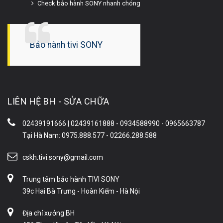
Check bảo hành SONY nhanh chóng
Bảo hành tivi SONY
LIÊN HỆ BH - SỬA CHỮA
02439191666 | 02439161888 - 0934588990 - 0965663787
Tại Hà Nam: 0975.888.577 - 02266.288.588
cskh.tivi.sony@gmail.com
Trung tâm bảo hành TIVI SONY
39c Hai Bà Trưng - Hoàn Kiếm - Hà Nội
Địa chỉ xưởng BH