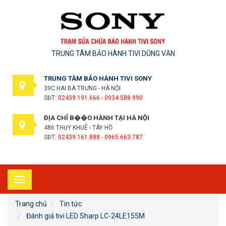
TRUNG TÂM BẢO HÀNH TIVI DŨNG VĂN
TRUNG TÂM BẢO HÀNH TIVI SONY
39C HAI BÀ TRƯNG - HÀ NỘI
SĐT:
02439.191.666 - 0934.588.990
ĐỊA CHỈ B��O HÀNH TẠI HÀ NỘI
486 THỤY KHUÊ - TÂY HỒ
SĐT:
02439.161.888 - 0965.663.787
Toggle
navigation
Trang chủ
Tin tức
Đánh giá tivi LED Sharp LC-24LE155M