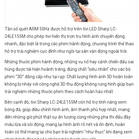
Tần số quét ARM 50Hz được hỗ trợ trên tivi LED Sharp LC-
24LE155M cho phép tivi hiển thị trơn tru hình ảnh chuyển động
nhanh, đặc biệt là trong các phim hành động, chương trình thể thao
hỗ trợ trải nghiệm cực đỉnh như ngồi tại sân vận động ngoài trời.
Những thước phim hành động, những vụ nổ hay cảnh chiến đấu oai
hùng được tái hiện hoành tráng, đúng chất “siêu nhân” cho các bộ
phim “3D” đẳng cấp như tại rạp. Chất lượng hình ảnh 3D hoàn toàn
không bị nháy với công nghệ 3D thụ động không rung hình giúp bạn
trải nghiệm những thước phim theo cách hoàn hảo nhất.
Bên cạnh đó, tivi Sharp LC-24LE155M còn hỗ trợ tính năng xem
bóng đá, giúp điều chỉnh hình ảnh, âm thanh phù hợp nhất, mang
đến những giờ phút thật sự ấn tượng cùng những pha thi đấu đầy
máu lửa và sôi động, mang lại hình ảnh rõ nét và ổn định, hoàn
toàn có thể mang lại cho bạn trải nghiệm "như thực" khi đang xem