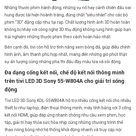
Những thước phim hành động, những vụ nổ hay cảnh chiến đấu oai
hung được tái hiện hoành tráng, đúng chất “siêu nhân” cho các bộ
phim “3D” đẳng cấp như tại rạp. Chất lượng hình ảnh 3D hoàn toàn
không bị nháy với công nghệ 3D thụ động không rung hình giúp bạn
trải nghiệm những thước phim theo cách hoàn hảo nhất.
Bên cạnh đó, tivi còn hỗ trợ tính năng xem bóng đá, giúp điều chỉnh
hình ảnh, âm thanh phù hợp nhất, mang đến những giờ phút thật
sự ấn tượng cùng những pha thi đấu đầy máu lửa và sôi động.
Đa dạng cổng kết nối, chế độ kết nối thông minh
trên tivi LED 3D Sony 55-W804A cho giải trí sống
động
Tivi LED 3D Sony KDL-55W804A hỗ trợ nhiều cổng kết nối cho nhiều
thiết bị như laptop, điện thoại thông minh, máy tính bảng với 3 cổng
kết nối HDMI, giúp đáp ứng nhanh chóng nhu cầu xem phim, học
tập, giải trí hay thỏa sức hòa nhịp cùng những chương trình thể
thao nóng bỏng nhờ hệ thống khởi động nhanh và truy cập nội