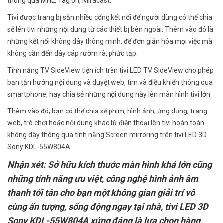
thông qua MHL, Tag on, Miracast.
Tivi được trang bị sẵn nhiều cổng kết nối để người dùng có thể chia
sẻ lên tivi những nội dung từ các thiết bị bên ngoài. Thêm vào đó là
những kết nối không dây thông minh, để đơn giản hóa mọi việc mà
không cần đến dây cáp rườm rà, phức tạp.
Tính năng TV SideView tiện ích trên tivi LED TV SideView cho phép
bạn tận hưởng nội dung và duyệt web, tìm và điều khiển thông qua
smartphone, hay chia sẻ những nội dung này lên màn hình tivi lớn.
Thêm vào đó, bạn có thể chia sẻ phim, hình ảnh, ứng dụng, trang
web, trò chơi hoặc nội dung khác từ điện thoại lên tivi hoàn toàn
không dây thông qua tính năng Screen mirroring trên tivi LED 3D
Sony KDL-55W804A.
Nhận xét: Sở hữu kích thước màn hình khá lớn cũng
những tính năng ưu việt, công nghệ hình ảnh âm
thanh tối tân cho bạn một không gian giải trí vô
cùng ấn tượng, sống động ngay tại nhà, tivi LED 3D
Sony KDL-55W804A xứng đáng là lựa chọn hàng