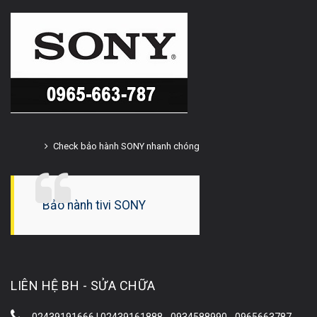
Check bảo hành SONY nhanh chóng
Bảo hành tivi SONY
LIÊN HỆ BH - SỬA CHỮA
02439191666 | 02439161888 - 0934588990 - 0965663787