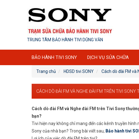
TRUNG TÂM BẢO HÀNH TIVI DŨNG VĂN
BẢO HÀNH TIVI SONY
DỊCH VỤ SỬA CHỮA
Trang chủ
HDSD tivi SONY
Cách dò đài FM và 
CÁCH DÒ ĐÀI FM VÀ NGHE ĐÀI FM TRÊN TIVI SONY
Cách dò đài FM và Nghe đài FM trên Tivi Sony thường.
bạn?
Tivi hiện nay không chỉ mang đến các kênh truyền hình m
Sony của nhà bạn? Trong bài viết sau,
Bảo hành tivi S
Lợi ích của việc dò đài FM trên tivi?