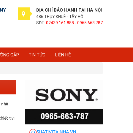
ONY
ĐỊA CHỈ BẢO HÀNH TẠI HÀ NỘI
486 THỤY KHUÊ - TÂY HỒ
SĐT:
02439.161.888 - 0965.663.787
ƯỜNG GẶP
TIN TỨC
LIÊN HỆ
a nhà
iếc tivi