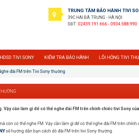
TRUNG TÂM BẢO HÀNH TIVI S
39C HAI BÀ TRƯNG - HÀ NỘI
SĐT:
02439.191.666 - 0934.588.990
HDSD TIVI SONY
KIỂM TRA BẢO HÀNH
LỖI HỎNG TIVI TH
Nghe đài FM trên Tivi Sony thường
 THƯỜNG
 Vậy cần làm gì để có thể nghe đài FM trên chính chiếc tivi Sony củ
à còn có thể nghe FM. Vậy cần làm gì để có thể nghe đài FM trên chính ch
ONY
sẽ hướng dẫn bạn cách dò đài FM trên tivi Sony thường.