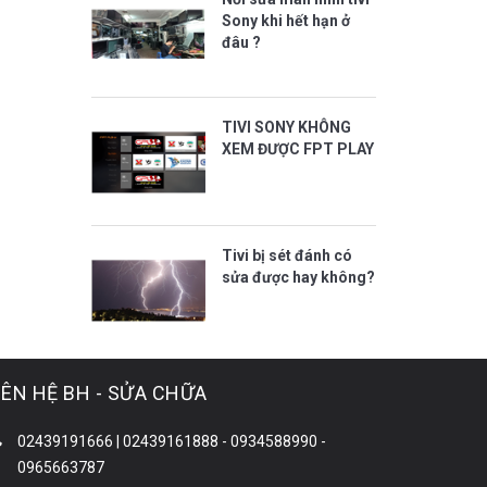
Sony khi hết hạn ở
đâu ?
TIVI SONY KHÔNG
XEM ĐƯỢC FPT PLAY
Tivi bị sét đánh có
sửa được hay không?
IÊN HỆ BH - SỬA CHỮA
02439191666 | 02439161888 - 0934588990 -
0965663787