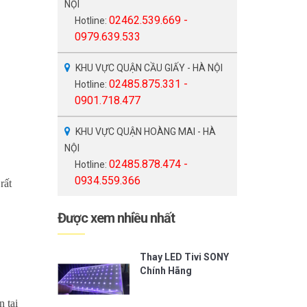
NỘI
02462.539.669 -
Hotline:
0979.639.533
KHU VỰC QUẬN CẦU GIẤY - HÀ NỘI
02485.875.331 -
Hotline:
0901.718.477
KHU VỰC QUẬN HOÀNG MAI - HÀ
NỘI
02485.878.474 -
Hotline:
0934.559.366
rất
Được xem nhiều nhất
Thay LED Tivi SONY
Chính Hãng
 tại