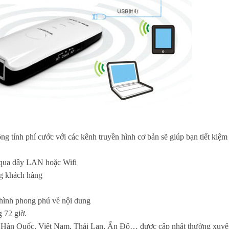
g tính phí cước với các kênh truyền hình cơ bản sẽ giúp bạn tiết kiệm 
i qua dây LAN hoặc Wifi
ng khách hàng
hình phong phú về nội dung
 72 giờ.
, Hàn Quốc, Việt Nam, Thái Lan, Ấn Độ… được cập nhật thường xuyên