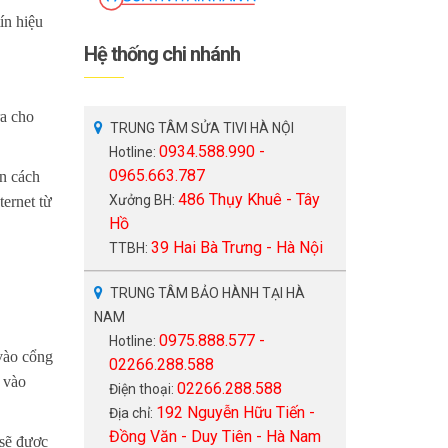
ín hiệu
Hệ thống chi nhánh
ra cho
TRUNG TÂM SỬA TIVI HÀ NỘI
0934.588.990 -
Hotline:
0965.663.787
n cách
486 Thụy Khuê - Tây
Xưởng BH:
ternet từ
Hồ
39 Hai Bà Trưng - Hà Nội
TTBH:
TRUNG TÂM BẢO HÀNH TẠI HÀ
NAM
0975.888.577 -
Hotline:
 vào cổng
02266.288.588
 vào
02266.288.588
Điện thoại:
192 Nguyễn Hữu Tiến -
Địa chỉ:
Đồng Văn - Duy Tiên - Hà Nam
 sẽ được