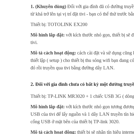
1. (Khuyên dùng)
Đối với gia đình đã có đường truyền
từ khá trở lên tại vị trí đặt tivi - bạn có thể thử trước 
Thiết bị: TOTOLINK EX200
Mô hình lắp đặt:
với kích thước nhỏ gọn, thiết bị sẽ 
tivi.
Mô tả cách hoạt động:
cách cài đặt và sử dụng cũng
thiết lập ( setup ) cho thiết bị thu sóng wifi bạn đang 
đó rồi truyền qua tivi bằng đường dây LAN.
2. Đối với gia đình chưa có bất kỳ một đường truyề
Thiết bị: TP-LINK MR3020 + 1 chiếc USB 3G ( dòng s
Mô hình lắp đặt:
với kích thước nhỏ gọn tương đương 
USB của tivi để lấy nguồn và 1 dây LAN truyền tín hiệ
cổng USB ở mặt bên của thiết bị TP-link 3020.
Mô tả cách hoạt động:
thiết bị sẽ nhận tín hiệu int