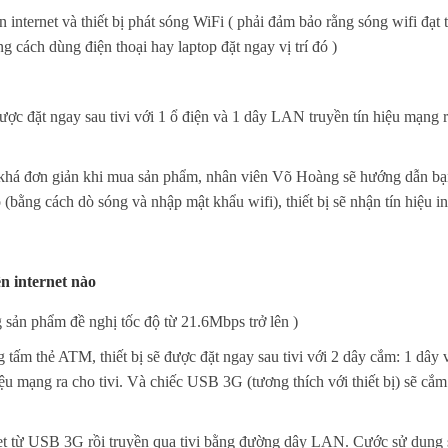
 internet và thiết bị phát sóng WiFi ( phải đảm bảo rằng sóng wifi đạt t
bằng cách dùng điện thoại hay laptop đặt ngay vị trí đó )
được đặt ngay sau tivi với 1 ổ điện và 1 dây LAN truyền tín hiệu mạng 
 khá đơn giản khi mua sản phẩm, nhân viên Võ Hoàng sẽ hướng dẫn bạ
có (bằng cách dò sóng và nhập mật khẩu wifi), thiết bị sẽ nhận tín hiệu in
n internet nào
ản phẩm đề nghị tốc độ từ 21.6Mbps trở lên )
tấm thẻ ATM, thiết bị sẽ được đặt ngay sau tivi với 2 dây cắm: 1 dây
u mạng ra cho tivi. Và chiếc USB 3G (tương thích với thiết bị) sẽ cắm
ernet từ USB 3G rồi truyền qua tivi bằng đường dây LAN. Cước sử dụng