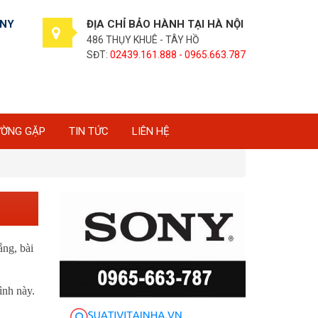
ONY
ĐỊA CHỈ BẢO HÀNH TẠI HÀ NỘI
486 THỤY KHUÊ - TÂY HỒ
SĐT:
02439.161.888 - 0965.663.787
ƯỜNG GẶP
TIN TỨC
LIÊN HỆ
ắng, bài
ình này.