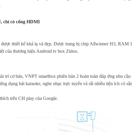
.
N, chỉ có cổng HDMI
ẻ được thiết kế khá lạ và đẹp. Được trang bị chip Allwinner H3, RAM 
ệt của thương hiệu Android tv box Zidoo.
ải trí cơ bản, VNPT smartbox phiên bản 2 hoàn toàn đáp ứng nhu cầu
ứng dụng hát karaoke, nghe nhạc trực tuyến và rất nhiều tiện ích có sẵ
thích trên CH play của Google.