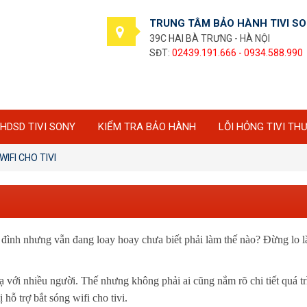
TRUNG TÂM BẢO HÀNH TIVI S
39C HAI BÀ TRƯNG - HÀ NỘI
SĐT:
02439.191.666 - 0934.588.990
HDSD TIVI SONY
KIỂM TRA BẢO HÀNH
LỖI HỎNG TIVI TH
IFI CHO TIVI
 đình nhưng vẫn đang loay hoay chưa biết phải làm thế nào? Đừng lo l
lạ với nhiều người. Thế nhưng không phải ai cũng nắm rõ chi tiết quá tr
 hỗ trợ bắt sóng wifi cho tivi.