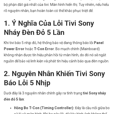
bộ phận đắt giá nhất của tivi: Màn hình hiển thị. Tuy nhiên, nếu hiểu
rõ nguyên nhân, bạn hoàn toàn có thể khắc phục triệt để.
1. Ý Nghĩa Của Lỗi Tivi Sony
Nháy Đèn Đỏ 5 Lần
Khi tivi báo 5 nhịp đỏ, hệ thống bảo vệ đang thông báo lỗi
Panel
Power Error
hoặc
T-Con Error
. Bo mạch chính (Mainboard)
không nhận được tín hiệu phản hồi từ màn hình, do đó nó sẽ ngắt
nguồn để bảo vệ linh kiện và phát tín hiệu cảnh báo qua đèn nguồn.
2. Nguyên Nhân Khiến Tivi Sony
Báo Lỗi 5 Nhịp
Dưới đây là 3 nguyên nhân chính gây ra tình trạng
tivi Sony nháy
đèn đỏ 5 lần
:
Hỏng Bo T-Con (Timing Controller):
Đây là cầu nối giữa bo
xử lý và màn hình. Khi bo này lỗi, dữ liệu hình ảnh không thể