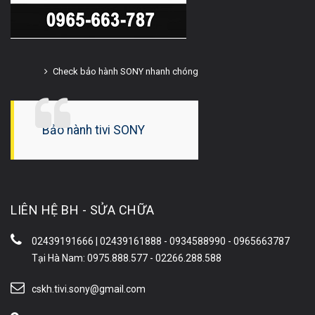
Check bảo hành SONY nhanh chóng
Bảo hành tivi SONY
LIÊN HỆ BH - SỬA CHỮA
02439191666 | 02439161888 - 0934588990 - 0965663787
Tại Hà Nam: 0975.888.577 - 02266.288.588
cskh.tivi.sony@gmail.com