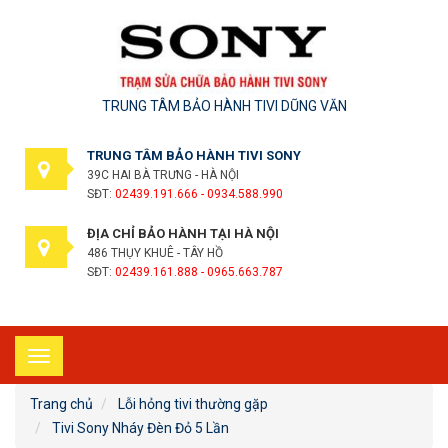
TRUNG TÂM BẢO HÀNH TIVI DŨNG VĂN
TRUNG TÂM BẢO HÀNH TIVI SONY
39C HAI BÀ TRƯNG - HÀ NỘI
SĐT:
02439.191.666 - 0934.588.990
ĐỊA CHỈ BẢO HÀNH TẠI HÀ NỘI
486 THỤY KHUÊ - TÂY HỒ
SĐT:
02439.161.888 - 0965.663.787
Toggle
navigation
Trang chủ
Lỗi hỏng tivi thường gặp
Tivi Sony Nháy Đèn Đỏ 5 Lần