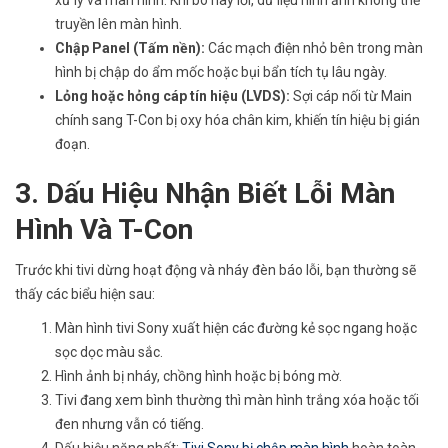
truyền lên màn hình.
Chập Panel (Tấm nền):
Các mạch điện nhỏ bên trong màn
hình bị chập do ẩm mốc hoặc bụi bẩn tích tụ lâu ngày.
Lỏng hoặc hỏng cáp tín hiệu (LVDS):
Sợi cáp nối từ Main
chính sang T-Con bị oxy hóa chân kim, khiến tín hiệu bị gián
đoạn.
3. Dấu Hiệu Nhận Biết Lỗi Màn
Hình Và T-Con
Trước khi tivi dừng hoạt động và nháy đèn báo lỗi, bạn thường sẽ
thấy các biểu hiện sau:
Màn hình tivi Sony xuất hiện các đường kẻ sọc ngang hoặc
sọc dọc màu sắc.
Hình ảnh bị nháy, chồng hình hoặc bị bóng mờ.
Tivi đang xem bình thường thì màn hình trắng xóa hoặc tối
đen nhưng vẫn có tiếng.
Dấu hiệu nặng nhất:
Tivi Sony bị chập màn hình
hoàn toàn