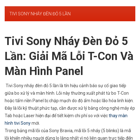
TIVI SONY NHÁY ĐÈN ĐỎ 5 LẦN
Tivi Sony Nháy Đèn Đỏ 5
Lần: Giải Mã Lỗi T-Con Và
Màn Hình Panel
Tivi Sony nháy đèn đỏ 5 lần là tín hiệu cảnh báo sự cố giao tiếp
giữa bo xử lý và màn hình. Lỗi này thường xuất phát từ bo T-Con
hoặc tấm nền Panel bị chập mạch do độ ẩm hoặc lão hóa linh kiện.
Đây là lỗi kỹ thuật phức tạp, cần được xử lý bằng công nghệ máy ép
Tab hoặc Laser hiện đại để tiết kiệm chi phí so với việc
thay màn
hình tivi Sony
mới.
Trong bảng mã lỗi của Sony Bravia, mã lỗi 5 nháy (5 blinks) là mã
lỗi khiến nhiều người dùng lo lắng nhất vì nó liên quan trực tiếp đến