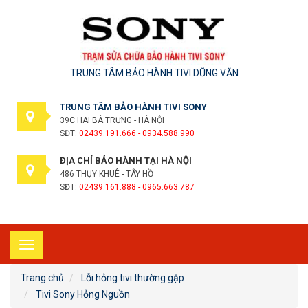
TRUNG TÂM BẢO HÀNH TIVI DŨNG VĂN
TRUNG TÂM BẢO HÀNH TIVI SONY
39C HAI BÀ TRƯNG - HÀ NỘI
SĐT:
02439.191.666 - 0934.588.990
ĐỊA CHỈ BẢO HÀNH TẠI HÀ NỘI
486 THỤY KHUÊ - TÂY HỒ
SĐT:
02439.161.888 - 0965.663.787
Toggle
navigation
Trang chủ
Lỗi hỏng tivi thường gặp
Tivi Sony Hỏng Nguồn