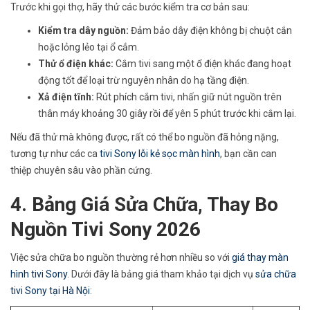
Trước khi gọi thợ, hãy thử các bước kiểm tra cơ bản sau:
Kiểm tra dây nguồn:
Đảm bảo dây điện không bị chuột cắn
hoặc lỏng lẻo tại ổ cắm.
Thử ổ điện khác:
Cắm tivi sang một ổ điện khác đang hoạt
động tốt để loại trừ nguyên nhân do hạ tầng điện.
Xả điện tĩnh:
Rút phích cắm tivi, nhấn giữ nút nguồn trên
thân máy khoảng 30 giây rồi để yên 5 phút trước khi cắm lại.
Nếu đã thử mà không được, rất có thể bo nguồn đã hỏng nặng,
tương tự như các ca
tivi Sony lỗi kẻ sọc màn hình
, bạn cần can
thiệp chuyên sâu vào phần cứng.
4. Bảng Giá Sửa Chữa, Thay Bo
Nguồn Tivi Sony 2026
Việc sửa chữa bo nguồn thường rẻ hơn nhiều so với
giá thay màn
hình tivi Sony
. Dưới đây là bảng giá tham khảo tại dịch vụ
sửa chữa
tivi Sony tại Hà Nội
: