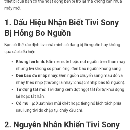
thiết bị của bạn có thể hoạt động bền bỉ trở lại mà không cần mua
máy mới.
1. Dấu Hiệu Nhận Biết Tivi Sony
Bị Hỏng Bo Nguồn
Bạn có thể xác định tivi nhà mình có đang bị lỗi nguồn hay không
qua các biểu hiện:
Không lên hình:
Bấm remote hoặc nút nguồn trên thân máy
nhưng tivi không có phản ứng, đèn báo nguồn không sáng.
Đèn báo đỏ nhấp nháy:
Đèn nguồn chuyển sang màu đỏ và
nháy theo nhịp (thường là nháy 2 hoặc 8 nhịp báo lỗi nguồn).
Tự động tắt mở:
Tivi đang xem đột ngột tắt rồi tự khởi động
lại hoặc tắt hẳn.
Có mùi lạ:
Xuất hiện mùi khét hoặc tiếng nổ lách tách phía
sau lưng tivi do chập tụ, cháy cầu chì.
2. Nguyên Nhân Khiến Tivi Sony