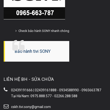
Check bảo hành SONY nhanh chóng
Bảo hành tivi SONY
LIÊN HỆ BH - SỬA CHỮA
02439191666 | 02439161888 - 0934588990 - 0965663787
Tại Hà Nam: 0975.888.577 - 02266.288.588
cskh.tivi.sony@gmail.com