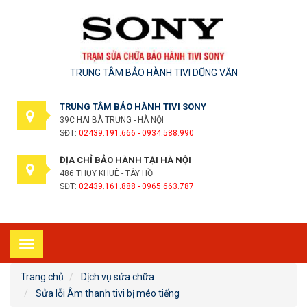
TRUNG TÂM BẢO HÀNH TIVI DŨNG VĂN
TRUNG TÂM BẢO HÀNH TIVI SONY
39C HAI BÀ TRƯNG - HÀ NỘI
SĐT:
02439.191.666 - 0934.588.990
ĐỊA CHỈ BẢO HÀNH TẠI HÀ NỘI
486 THỤY KHUÊ - TÂY HỒ
SĐT:
02439.161.888 - 0965.663.787
Toggle
navigation
Trang chủ
Dịch vụ sửa chữa
Sửa lỗi Âm thanh tivi bị méo tiếng