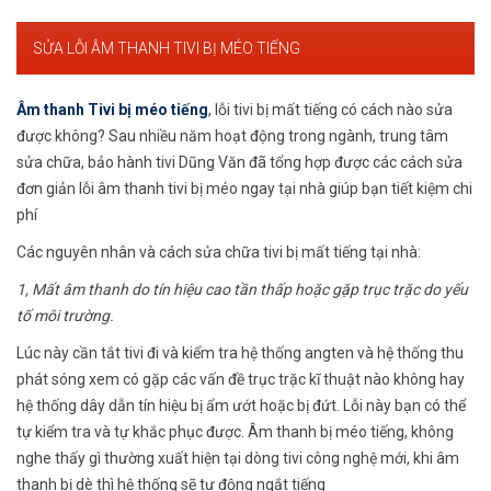
SỬA LỖI ÂM THANH TIVI BỊ MÉO TIẾNG
Âm thanh Tivi bị méo tiếng
, lỗi tivi bị mất tiếng có cách nào sửa
được không? Sau nhiều năm hoạt động trong ngành, trung tâm
sửa chữa, bảo hành tivi Dũng Văn đã tổng hợp được các cách sửa
đơn giản lỗi âm thanh tivi bị méo ngay tại nhà giúp bạn tiết kiệm chi
phí
Các nguyên nhân và cách sửa chữa tivi bị mất tiếng tại nhà:
1, Mất âm thanh do tín hiệu cao tần thấp hoặc gặp trục trặc do yếu
tố môi trường.
Lúc này cần tắt tivi đi và kiểm tra hệ thống angten và hệ thống thu
phát sóng xem có gặp các vấn đề trục trặc kĩ thuật nào không hay
hệ thống dây dẫn tín hiệu bị ẩm ướt hoặc bị đứt. Lỗi này bạn có thể
tự kiểm tra và tự khắc phục được. Âm thanh bị méo tiếng, không
nghe thấy gì thường xuất hiện tại dòng tivi công nghệ mới, khi âm
thanh bị dè thì hệ thống sẽ tự động ngắt tiếng