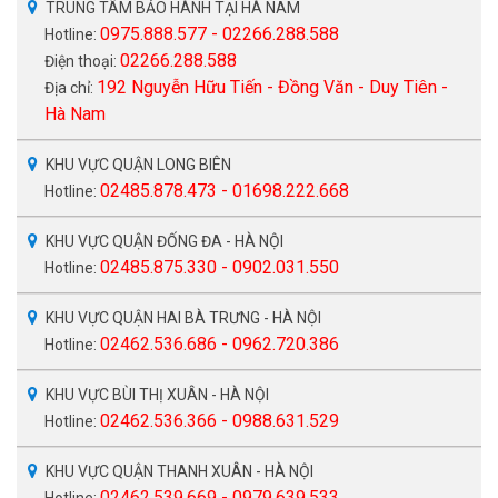
TRUNG TÂM BẢO HÀNH TẠI HÀ NAM
0975.888.577 - 02266.288.588
Hotline:
02266.288.588
Điện thoại:
192 Nguyễn Hữu Tiến - Đồng Văn - Duy Tiên -
Địa chỉ:
Hà Nam
KHU VỰC QUẬN LONG BIÊN
02485.878.473 - 01698.222.668
Hotline:
KHU VỰC QUẬN ĐỐNG ĐA - HÀ NỘI
02485.875.330 - 0902.031.550
Hotline:
KHU VỰC QUẬN HAI BÀ TRƯNG - HÀ NỘI
02462.536.686 - 0962.720.386
Hotline:
KHU VỰC BÙI THỊ XUÂN - HÀ NỘI
02462.536.366 - 0988.631.529
Hotline:
KHU VỰC QUẬN THANH XUÂN - HÀ NỘI
02462.539.669 - 0979.639.533
Hotline: