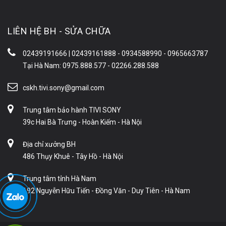
LIÊN HỆ BH - SỬA CHỮA
02439191666 | 02439161888 - 0934588990 - 0965663787
Tại Hà Nam: 0975.888.577 - 02266.288.588
cskh.tivi.sony@gmail.com
Trung tâm bảo hành TIVI SONY
39c Hai Bà Trưng - Hoàn Kiếm - Hà Nội
Địa chỉ xưởng BH
486 Thụy Khuê - Tây Hồ - Hà Nội
Trung tâm tỉnh Hà Nam
192 Nguyễn Hữu Tiến - Đồng Văn - Duy Tiên - Hà Nam