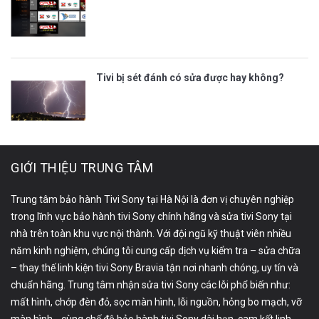
Tivi bị sét đánh có sửa được hay không?
GIỚI THIỆU TRUNG TÂM
Trung tâm bảo hành Tivi Sony tại Hà Nội là đơn vị chuyên nghiệp
trong lĩnh vực bảo hành tivi Sony chính hãng và sửa tivi Sony tại
nhà trên toàn khu vực nội thành. Với đội ngũ kỹ thuật viên nhiều
năm kinh nghiệm, chúng tôi cung cấp dịch vụ kiểm tra – sửa chữa
– thay thế linh kiện tivi Sony Bravia tận nơi nhanh chóng, uy tín và
chuẩn hãng. Trung tâm nhận sửa tivi Sony các lỗi phổ biến như:
mất hình, chớp đèn đỏ, sọc màn hình, lỗi nguồn, hỏng bo mạch, vỡ
màn hình… cùng chế độ bảo hành tivi Sony dài hạn, cam kết linh