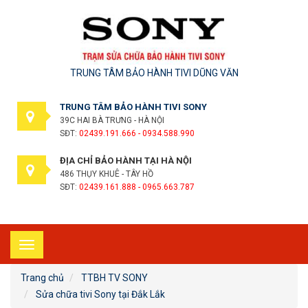
TRUNG TÂM BẢO HÀNH TIVI DŨNG VĂN
TRUNG TÂM BẢO HÀNH TIVI SONY
39C HAI BÀ TRƯNG - HÀ NỘI
SĐT:
02439.191.666 - 0934.588.990
ĐỊA CHỈ BẢO HÀNH TẠI HÀ NỘI
486 THỤY KHUÊ - TÂY HỒ
SĐT:
02439.161.888 - 0965.663.787
Toggle
navigation
Trang chủ
TTBH TV SONY
Sửa chữa tivi Sony tại Đắk Lắk