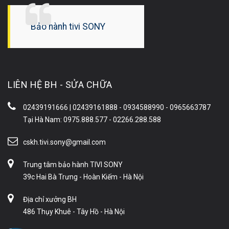
Bảo hành tivi SONY
LIÊN HỆ BH - SỬA CHỮA
02439191666 | 02439161888 - 0934588990 - 0965663787
Tại Hà Nam: 0975.888.577 - 02266.288.588
cskh.tivi.sony@gmail.com
Trung tâm bảo hành TIVI SONY
39c Hai Bà Trưng - Hoàn Kiếm - Hà Nội
Địa chỉ xưởng BH
486 Thụy Khuê - Tây Hồ - Hà Nội