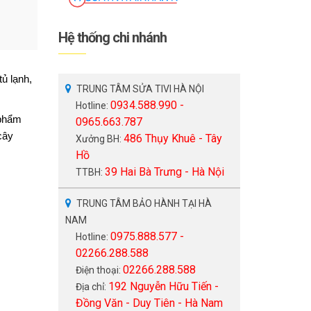
Hệ thống chi nhánh
ủ lạnh,
TRUNG TÂM SỬA TIVI HÀ NỘI
0934.588.990 -
Hotline:
 phẩm
0965.663.787
cây
486 Thụy Khuê - Tây
Xưởng BH:
Hồ
39 Hai Bà Trưng - Hà Nội
TTBH:
TRUNG TÂM BẢO HÀNH TẠI HÀ
NAM
0975.888.577 -
Hotline:
02266.288.588
02266.288.588
Điện thoại:
192 Nguyễn Hữu Tiến -
Địa chỉ:
Đồng Văn - Duy Tiên - Hà Nam