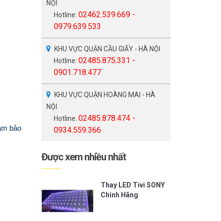
NỘI
02462.539.669 -
Hotline:
0979.639.533
KHU VỰC QUẬN CẦU GIẤY - HÀ NỘI
02485.875.331 -
Hotline:
0901.718.477
KHU VỰC QUẬN HOÀNG MAI - HÀ
NỘI
02485.878.474 -
Hotline:
âm bảo
0934.559.366
Được xem nhiều nhất
Thay LED Tivi SONY
Chính Hãng