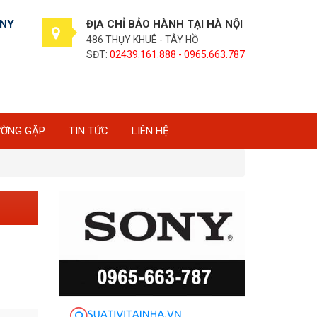
ONY
ĐỊA CHỈ BẢO HÀNH TẠI HÀ NỘI
486 THỤY KHUÊ - TÂY HỒ
SĐT:
02439.161.888 - 0965.663.787
ƯỜNG GẶP
TIN TỨC
LIÊN HỆ