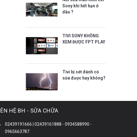
Sony khi hết hạn ở
đâu ?
TIVI SONY KHÔNG
XEM ĐƯỢC FPT PLAY
Tivi bị sét đánh có
sửa được hay không?
IÊN HỆ BH - SỬA CHỮA
02439191666 | 02439161888 - 0934588990 -
0965663787