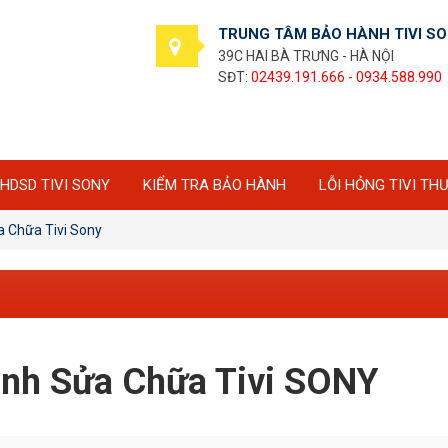
TRUNG TÂM BẢO HÀNH TIVI S
39C HAI BÀ TRƯNG - HÀ NỘI
SĐT:
02439.191.666 - 0934.588.990
HDSD TIVI SONY
KIỂM TRA BẢO HÀNH
LỖI HỎNG TIVI TH
a Chữa Tivi Sony
ành Sửa Chữa Tivi SONY