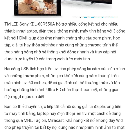
Tivi LED Sony KDL-60R550A hỗ trợ nhiều cổng kết nối cho nhiều
thiết bị như laptop, điện thoại thông minh, máy tính bảng với 3 cổng
kết nối HDMI, giúp đáp ứng nhanh chóng nhu cầu xem phim, học
tập, giải trí hay thỏa sức hòa nhịp cùng những chương trình thể
thao nóng bỏng nhờ hệ thống khởi động nhanh và truy cập nội
dung trực tuyến từ các trang web trên máy tính.
Hai cổng USB tích hợp trên tivi cho phép sống lại cảm xúc của mình
với những thước phim, những ca khúc “đi cùng năm tháng” trên
màn hình tivi 60 inches, để cả gia đình có thể thưởng thức và tận
hưởng những hình ảnh Ultra HD chân thực hoàn mỹ, những giai
điệu ngọt ngào da diết.
Bạn có thể chuyển trực tiếp tất cả nội dung giải trí đa phương tiện
từ máy tính bảng, laptop hay điện thoại lên tivi một cách dễ dàng
thông qua MHL, Tag on, Miracast. Khả năng kết nối không dây Widi
cho phép truyền tải bất kỳ nội dung nào như phim, hình ảnh từ một