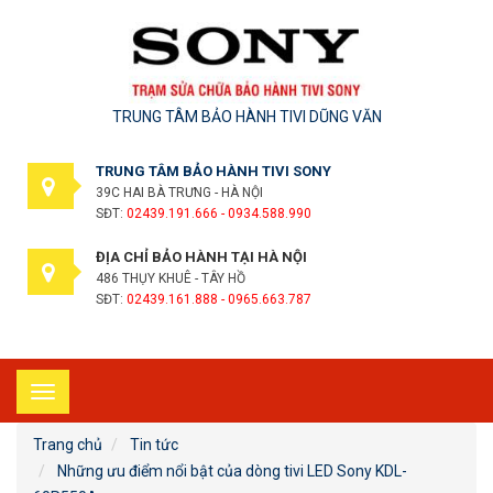
TRUNG TÂM BẢO HÀNH TIVI DŨNG VĂN
TRUNG TÂM BẢO HÀNH TIVI SONY
39C HAI BÀ TRƯNG - HÀ NỘI
SĐT:
02439.191.666 - 0934.588.990
ĐỊA CHỈ BẢO HÀNH TẠI HÀ NỘI
486 THỤY KHUÊ - TÂY HỒ
SĐT:
02439.161.888 - 0965.663.787
Toggle
navigation
Trang chủ
Tin tức
Những ưu điểm nổi bật của dòng tivi LED Sony KDL-