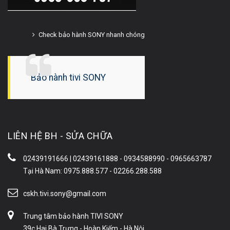
Check bảo hành SONY nhanh chóng
Bảo hành tivi SONY
LIÊN HỆ BH - SỬA CHỮA
02439191666 | 02439161888 - 0934588990 - 0965663787
Tại Hà Nam: 0975.888.577 - 02266.288.588
cskh.tivi.sony@gmail.com
Trung tâm bảo hành TIVI SONY
39c Hai Bà Trưng - Hoàn Kiếm - Hà Nội