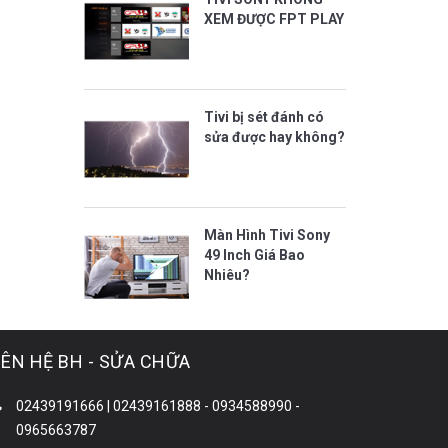
XEM ĐƯỢC FPT PLAY
Tivi bị sét đánh có
sửa được hay không?
Màn Hình Tivi Sony
49 Inch Giá Bao
Nhiêu?
IÊN HỆ BH - SỬA CHỮA
02439191666 | 02439161888 - 0934588990 -
0965663787