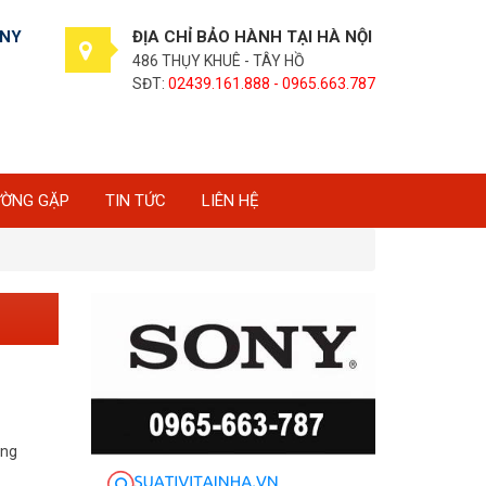
ONY
ĐỊA CHỈ BẢO HÀNH TẠI HÀ NỘI
486 THỤY KHUÊ - TÂY HỒ
SĐT:
02439.161.888 - 0965.663.787
ƯỜNG GẶP
TIN TỨC
LIÊN HỆ
ứng