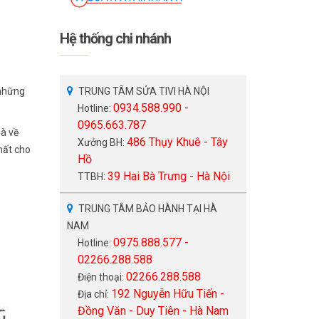
Hệ thống chi nhánh
 những
TRUNG TÂM SỬA TIVI HÀ NỘI
0934.588.990 -
Hotline:
0965.663.787
mà về
486 Thụy Khuê - Tây
Xưởng BH:
hất cho
Hồ
39 Hai Bà Trưng - Hà Nội
TTBH:
TRUNG TÂM BẢO HÀNH TẠI HÀ
NAM
0975.888.577 -
Hotline:
02266.288.588
02266.288.588
Điện thoại:
192 Nguyễn Hữu Tiến -
Địa chỉ:
Đồng Văn - Duy Tiên - Hà Nam