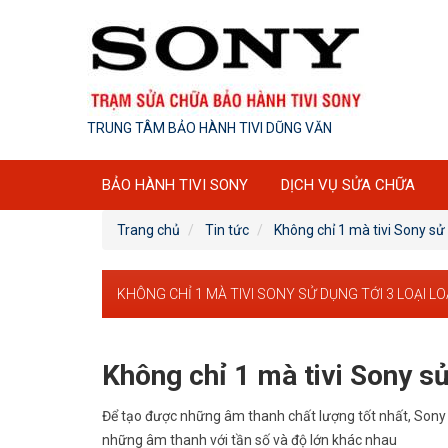
TRUNG TÂM BẢO HÀNH TIVI DŨNG VĂN
BẢO HÀNH TIVI SONY
DỊCH VỤ SỬA CHỮA
Trang chủ
Tin tức
Không chỉ 1 mà tivi Sony sử 
KHÔNG CHỈ 1 MÀ TIVI SONY SỬ DỤNG TỚI 3 LOẠI L
Không chỉ 1 mà tivi Sony sử
Để tạo được những âm thanh chất lượng tốt nhất, Sony 
những âm thanh với tần số và độ lớn khác nhau