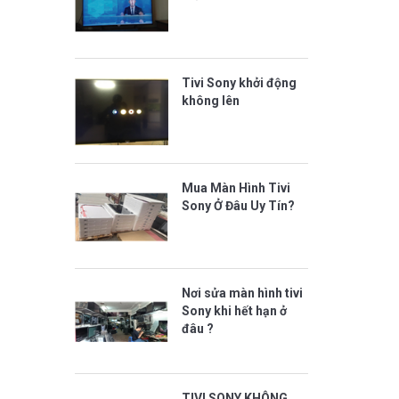
Tivi Sony khởi động
không lên
Mua Màn Hình Tivi
Sony Ở Đâu Uy Tín?
Nơi sửa màn hình tivi
Sony khi hết hạn ở
đâu ?
TIVI SONY KHÔNG