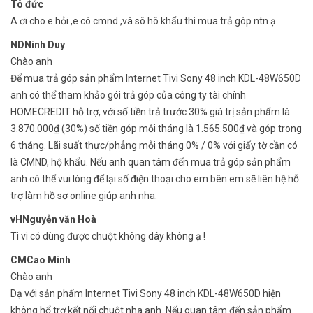
Tô đức
A ơi cho e hỏi ,e có cmnd ,và sô hô khẩu thì mua trả góp ntn ạ
NDNinh Duy
Chào anh
Để mua trả góp sản phẩm Internet Tivi Sony 48 inch KDL-48W650D
anh có thể tham khảo gói trả góp của công ty tài chính
HOMECREDIT hỗ trợ, với số tiền trả trước 30% giá trị sản phẩm là
3.870.000₫ (30%) số tiền góp mỗi tháng là 1.565.500₫ và góp trong
6 tháng. Lãi suất thực/phẳng mỗi tháng 0% / 0% với giấy tờ cần có
là CMND, hộ khẩu. Nếu anh quan tâm đến mua trả góp sản phẩm
anh có thể vui lòng để lại số điện thoại cho em bên em sẽ liên hệ hỗ
trợ làm hồ sơ online giúp anh nha.
vHNguyễn văn Hoà
Ti vi có dùng được chuột không dây không ạ !
CMCao Minh
Chào anh
Dạ với sản phẩm Internet Tivi Sony 48 inch KDL-48W650D hiện
không hổ trợ kết nối chuột nha anh. Nếu quan tâm đến sản phẩm