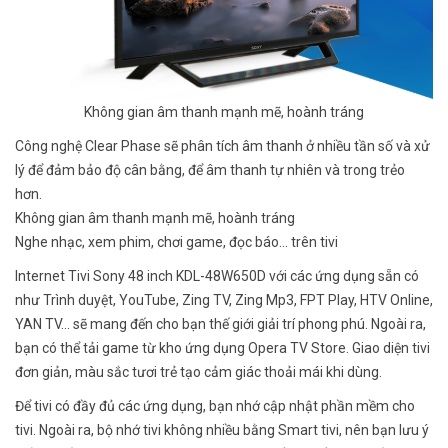
Không gian âm thanh mạnh mẽ, hoành tráng
Công nghệ Clear Phase sẽ phân tích âm thanh ở nhiều tần số và xử
lý để đảm bảo độ cân bằng, để âm thanh tự nhiên và trong trẻo
hơn.
Không gian âm thanh mạnh mẽ, hoành tráng
Nghe nhạc, xem phim, chơi game, đọc báo... trên tivi
Internet Tivi Sony 48 inch KDL-48W650D với các ứng dụng sẵn có
như Trình duyệt, YouTube, Zing TV, Zing Mp3, FPT Play, HTV Online,
YAN TV... sẽ mang đến cho bạn thế giới giải trí phong phú. Ngoài ra,
bạn có thể tải game từ kho ứng dụng Opera TV Store. Giao diện tivi
đơn giản, màu sắc tươi trẻ tạo cảm giác thoải mái khi dùng.
Để tivi có đầy đủ các ứng dụng, bạn nhớ cập nhật phần mềm cho
tivi. Ngoài ra, bộ nhớ tivi không nhiều bằng Smart tivi, nên bạn lưu ý