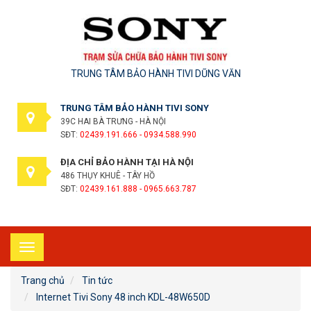
TRUNG TÂM BẢO HÀNH TIVI DŨNG VĂN
TRUNG TÂM BẢO HÀNH TIVI SONY
39C HAI BÀ TRƯNG - HÀ NỘI
SĐT:
02439.191.666 - 0934.588.990
ĐỊA CHỈ BẢO HÀNH TẠI HÀ NỘI
486 THỤY KHUÊ - TÂY HỒ
SĐT:
02439.161.888 - 0965.663.787
Toggle
navigation
Trang chủ
Tin tức
Internet Tivi Sony 48 inch KDL-48W650D