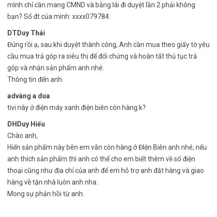
mình chỉ cần mang CMND và bằng lái đi duyệt lần 2 phải không
bạn? Số đt của mình: xxxx079784.
DTDuy Thái
Đúng rồi ạ, sau khi duyệt thành công, Anh cần mua theo giấy tờ yêu
cầu mua trả góp ra siêu thị để đối chứng và hoàn tất thủ tục trả
góp và nhận sản phẩm anh nhé.
Thông tin đến anh.
advàng a dua
tivi này ở điện máy xanh điện biên còn hàng k?
DHDuy Hiếu
Chào anh,
Hiến sản phẩm này bên em vẫn còn hàng ở ĐIện Biên anh nhé, nếu
anh thích sản phẩm thì anh có thể cho em biết thêm về số điện
thoại cũng như địa chỉ của anh để em hỗ trợ anh đăt hàng và giao
hàng về tận nhà luôn anh nha.
Mong sự phản hồi từ anh.