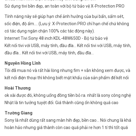
Sử dụng tivi bền đẹp, an toàn với bộ tứ bảo vệ X-Protection PRO
Tính năng này sẽ giúp hạn chế ảnh hưởng của bụi bẩn, sấm sét,
sốc điện, độ ẩm.... (Lưu ý: X-Protection PRO chỉ hạn chế chứ không
có tác dụng ngăn chặn 100% các tác động này).
Internet Tivi Sony 48 inch KDL-48W650D - Bộ tứ bảo vệ
Kết nối tivi với USB, máy tính, đầu đĩa... Kết nối tivi với USB, máy tính,
đầu đĩa... Kết nối tivi với USB, máy tính, đầu đĩa...
Nguyễn Hồng Lĩnh
Tôi đã mua nó và rất hài lòng nhưng fim + vẫn không xem được, và
kết nối điện thoại thì không biết mật khẩu của sản phẩm để kết nối
Hoài Thương
ok xài được đó, không uổng đồng tiền bỏ ra. nhất là sony công nghệ
Nhật là tin tưởng tuyệt đối. Giá thành cũng ổn không quá cao
Trường Giang
Sony là nhất dùng rất sang màn hih đẹp, bền cao... Nói chung là khá
hoàn hảo nhưng giá thành còn cao quá phải re hơn 1 tí thì tốt quá