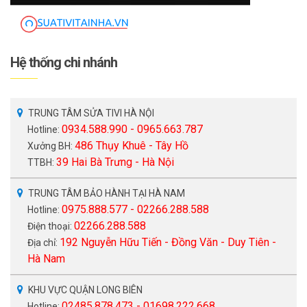
Hệ thống chi nhánh
TRUNG TÂM SỬA TIVI HÀ NỘI
0934.588.990 - 0965.663.787
Hotline:
486 Thụy Khuê - Tây Hồ
Xưởng BH:
39 Hai Bà Trưng - Hà Nội
TTBH:
TRUNG TÂM BẢO HÀNH TẠI HÀ NAM
0975.888.577 - 02266.288.588
Hotline:
02266.288.588
Điện thoại:
192 Nguyễn Hữu Tiến - Đồng Văn - Duy Tiên -
Địa chỉ:
Hà Nam
KHU VỰC QUẬN LONG BIÊN
02485.878.473 - 01698.222.668
Hotline: