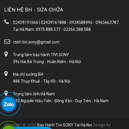
LIÊN HỆ BH - SỬA CHỮA
02439191666 | 02439161888 - 0934588990 - 0965663787
Tại Hà Nam: 0975.888.577 - 02266.288.588
cskh.tivi.sony@gmail.com
Trung tâm bảo hành TIVI SONY
39c Hai Bà Trưng - Hoàn Kiếm - Hà Nội
Địa chỉ xưởng BH
486 Thụy Khuê - Tây Hồ - Hà Nội
Trung tâm tỉnh Hà Nam
192 Nguyễn Hữu Tiến - Đồng Văn - Duy Tiên - Hà Nam
Copyright © 2026
Bao Hanh Tivi SONY Tai Ha Noi
Design By