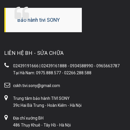
Bảo hành tivi SONY
LIÊN HỆ BH - SỬA CHỮA
02439191666 | 02439161888 - 0934588990 - 0965663787
Tại Hà Nam: 0975.888.577 - 02266.288.588
cskh.tivi.sony@gmail.com
Trung tâm bảo hành TIVI SONY
39c Hai Bà Trưng - Hoàn Kiếm - Hà Nội
Địa chỉ xưởng BH
486 Thụy Khuê - Tây Hồ - Hà Nội