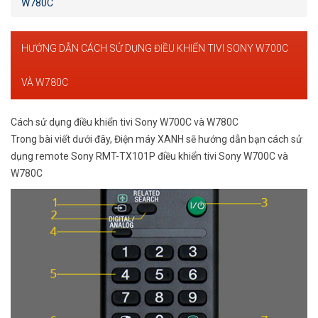
W780C
HƯỚNG DẪN CÁCH SỬ DỤNG ĐIỀU KHIỂN TIVI SONY W700C
VÀ W780C
Cách sử dụng điều khiển tivi Sony W700C và W780C
Trong bài viết dưới đây, Điện máy XANH sẽ hướng dẫn bạn cách sử
dụng remote Sony RMT-TX101P điều khiển tivi Sony W700C và
W780C