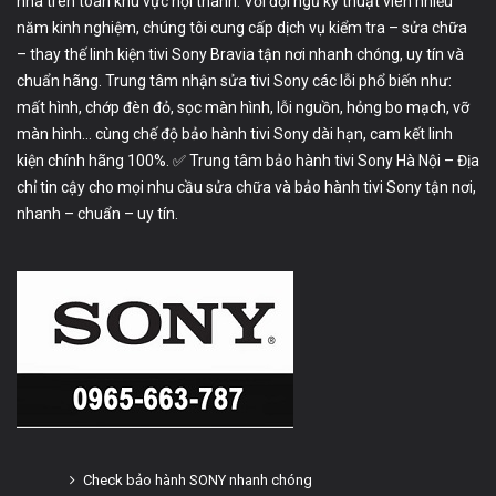
nhà trên toàn khu vực nội thành. Với đội ngũ kỹ thuật viên nhiều
năm kinh nghiệm, chúng tôi cung cấp dịch vụ kiểm tra – sửa chữa
– thay thế linh kiện tivi Sony Bravia tận nơi nhanh chóng, uy tín và
chuẩn hãng. Trung tâm nhận sửa tivi Sony các lỗi phổ biến như:
mất hình, chớp đèn đỏ, sọc màn hình, lỗi nguồn, hỏng bo mạch, vỡ
màn hình… cùng chế độ bảo hành tivi Sony dài hạn, cam kết linh
kiện chính hãng 100%. ✅ Trung tâm bảo hành tivi Sony Hà Nội – Địa
chỉ tin cậy cho mọi nhu cầu sửa chữa và bảo hành tivi Sony tận nơi,
nhanh – chuẩn – uy tín.
Check bảo hành SONY nhanh chóng