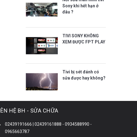
Sony khi hết hạn ở
đâu ?
TIVI SONY KHÔNG
XEM ĐƯỢC FPT PLAY
Tivi bị sét đánh có
sửa được hay không?
IÊN HỆ BH - SỬA CHỮA
02439191666 | 02439161888 - 0934588990 -
0965663787