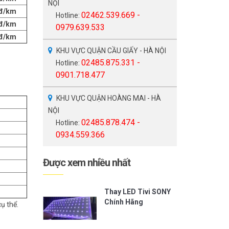
NỘI
đ/km
02462.539.669 -
Hotline:
đ/km
0979.639.533
đ/km
KHU VỰC QUẬN CẦU GIẤY - HÀ NỘI
02485.875.331 -
Hotline:
0901.718.477
KHU VỰC QUẬN HOÀNG MAI - HÀ
NỘI
02485.878.474 -
Hotline:
0934.559.366
Được xem nhiều nhất
Thay LED Tivi SONY
Chính Hãng
ụ thể.