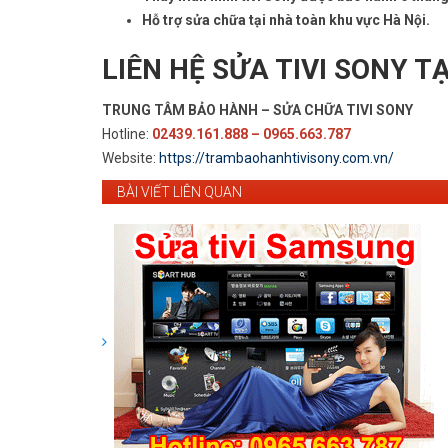
Hỗ trợ sửa chữa tại nhà toàn khu vực Hà Nội.
LIÊN HỆ SỬA TIVI SONY T
TRUNG TÂM BẢO HÀNH – SỬA CHỮA TIVI SONY
Hotline:
02439.161.888 – 0965.663.787
Website:
https://trambaohanhtivisony.com.vn/
BÀI VIẾT LIÊN QUAN