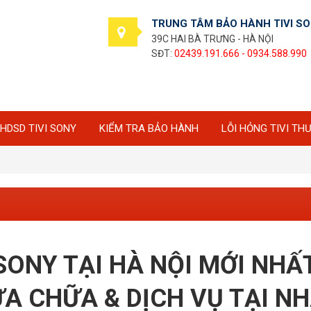
TRUNG TÂM BẢO HÀNH TIVI S
39C HAI BÀ TRƯNG - HÀ NỘI
SĐT:
02439.191.666 - 0934.588.990
HDSD TIVI SONY
KIỂM TRA BẢO HÀNH
LỖI HỎNG TIVI TH
SONY TẠI HÀ NỘI MỚI NHẤ
ỬA CHỮA & DỊCH VỤ TẠI N