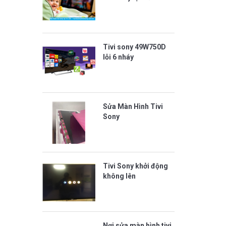
Tivi sony 49W750D
lỗi 6 nháy
Sửa Màn Hình Tivi
Sony
Tivi Sony khởi động
không lên
Nơi sửa màn hình tivi