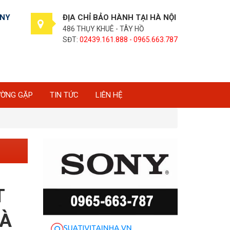
ONY
ĐỊA CHỈ BẢO HÀNH TẠI HÀ NỘI
486 THỤY KHUÊ - TÂY HỒ
SĐT:
02439.161.888 - 0965.663.787
ƯỜNG GẶP
TIN TỨC
LIÊN HỆ
T
HÀ