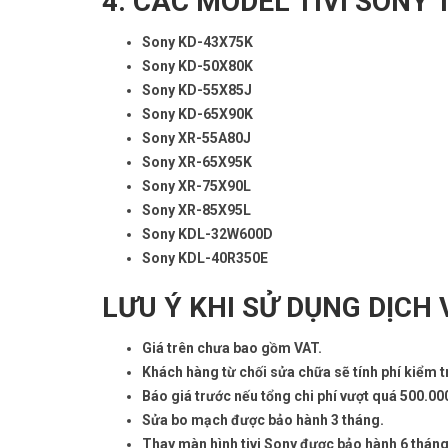
4. CÁC MODEL TIVI SON
Sony KD-43X75K
Sony KD-50X80K
Sony KD-55X85J
Sony KD-65X90K
Sony XR-55A80J
Sony XR-65X95K
Sony XR-75X90L
Sony XR-85X95L
Sony KDL-32W600D
Sony KDL-40R350E
LƯU Ý KHI SỬ DỤNG DỊCH 
Giá trên chưa bao gồm VAT.
Khách hàng từ chối sửa chữa sẽ tính phí kiểm t
Báo giá trước nếu tổng chi phí vượt quá 500.00
Sửa bo mạch được bảo hành 3 tháng.
Thay màn hình tivi Sony được bảo hành 6 tháng