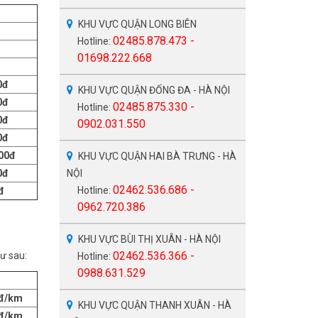
KHU VỰC QUẬN LONG BIÊN
02485.878.473 -
Hotline:
01698.222.668
0đ
KHU VỰC QUẬN ĐỐNG ĐA - HÀ NỘI
0đ
02485.875.330 -
Hotline:
0đ
0902.031.550
0đ
000đ
KHU VỰC QUẬN HAI BÀ TRƯNG - HÀ
0đ
NỘI
02462.536.686 -
Hotline:
đ
0962.720.386
KHU VỰC BÙI THỊ XUÂN - HÀ NỘI
02462.536.366 -
hư sau:
Hotline:
0988.631.529
đ/km
KHU VỰC QUẬN THANH XUÂN - HÀ
đ/km