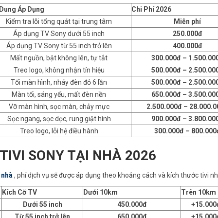
 Dung Áp Dụng
Chi Phí 2026
Kiểm tra lỗi tổng quát tại trung tâm
Miễn phí
Áp dụng TV Sony dưới 55 inch
250.000đ
Áp dụng TV Sony từ 55 inch trở lên
400.000đ
Mất nguồn, bật không lên, tự tắt
300.000đ – 1.500.00
Treo logo, không nhận tín hiệu
500.000đ – 2.500.00
Tối màn hình, nháy đèn đỏ 6 lần
500.000đ – 2.500.00
Màn tối, sáng yếu, mất đèn nền
650.000đ – 3.500.00
Vỡ màn hình, sọc màn, chảy mực
2.500.000đ – 28.000.
Sọc ngang, sọc dọc, rung giật hình
900.000đ – 3.800.00
Treo logo, lỗi hệ điều hành
300.000đ – 800.000
 TIVI SONY TẠI NHÀ 2026
i nhà
, phí dịch vụ sẽ được áp dụng theo khoảng cách và kích thước tivi n
Kích Cỡ TV
Dưới 10km
Trên 10km
Dưới 55 inch
450.000đ
+15.000
Từ 55 inch trở lên
650.000đ
+15.000