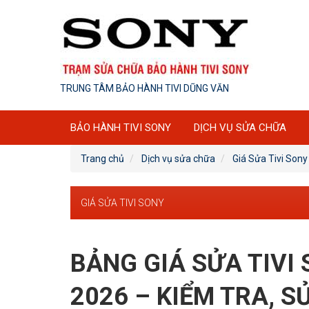
TRUNG TÂM BẢO HÀNH TIVI DŨNG VĂN
BẢO HÀNH TIVI SONY
DỊCH VỤ SỬA CHỮA
Trang chủ
Dịch vụ sửa chữa
Giá Sửa Tivi Sony
GIÁ SỬA TIVI SONY
BẢNG GIÁ SỬA TIVI 
2026 – KIỂM TRA, S