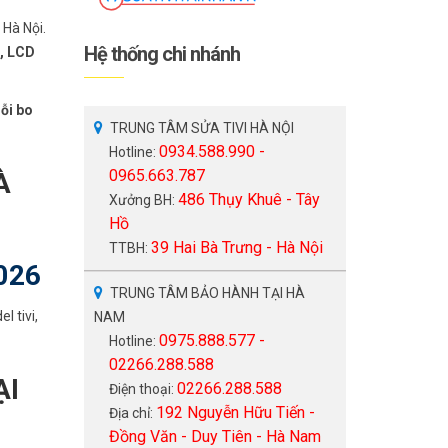
 Hà Nội.
Hệ thống chi nhánh
, LCD
lỗi bo
TRUNG TÂM SỬA TIVI HÀ NỘI
0934.588.990 -
Hotline:
0965.663.787
À
486 Thụy Khuê - Tây
Xưởng BH:
Hồ
39 Hai Bà Trưng - Hà Nội
TTBH:
026
TRUNG TÂM BẢO HÀNH TẠI HÀ
l tivi,
NAM
0975.888.577 -
Hotline:
02266.288.588
ẠI
02266.288.588
Điện thoại:
192 Nguyễn Hữu Tiến -
Địa chỉ:
Đồng Văn - Duy Tiên - Hà Nam