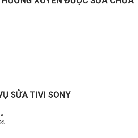
Y THƯỜNG XUYÊN ĐƯỢC SỬA CHỮA
VỤ SỬA TIVI SONY
ra.
0đ.
.