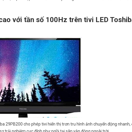
ao với tần số 100Hz trên tivi LED Toshib
a 29PB200 cho phép tivi hiển thị trơn tru hình ảnh chuyển động nhanh, 
rợ trải nghiệm cực đỉnh như ngồi tại sân vận động ngoài trời.