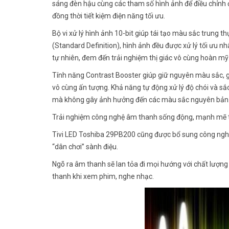
sáng đèn hậu cùng các tham số hình ảnh để điều chỉnh đ
đồng thời tiết kiệm điện năng tối ưu.
Bộ vi xử lý hình ảnh 10-bit giúp tái tạo màu sắc trung 
(Standard Definition), hình ảnh đều được xử lý tối ưu n
tự nhiên, đem đến trải nghiệm thị giác vô cùng hoàn mỹ
Tính năng Contrast Booster giúp giữ nguyên màu sắc, gi
vô cùng ấn tượng. Khả năng tự động xử lý độ chói và s
mà không gây ảnh hưởng đến các màu sắc nguyên bản
Trải nghiệm công nghệ âm thanh sống động, mạnh mẽ t
Tivi LED Toshiba 29PB200 cũng được bổ sung công nghệ
“dân chơi” sành điệu.
Ngõ ra âm thanh sẽ lan tỏa đi mọi hướng với chất lượng
thanh khi xem phim, nghe nhạc.