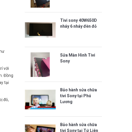
Tivi sony 40W650D
nháy 6 nháy đèn đỏ
như
Sửa Màn Hình Tivi
Sony
í với
nh. Đồng
y tại
Bảo hành sửa chữa
tivi Sony tại Phú
ị đó,
Lương
Bảo hành sửa chữa
tivi Sony tại Tứ Liên