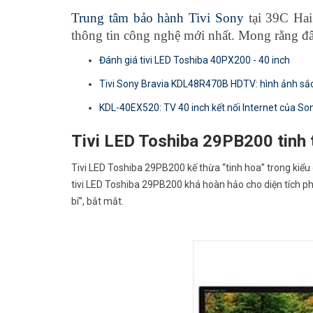
Trung tâm bảo hành Tivi Sony
tại 39C Hai
thông tin công nghệ mới nhất. Mong rằng đây se
Đánh giá tivi LED Toshiba 40PX200 - 40 inch
Tivi Sony Bravia KDL48R470B HDTV: hình ảnh sắc
KDL-40EX520: TV 40 inch kết nối Internet của Sony
Tivi LED Toshiba 29PB200 tinh t
Tivi LED Toshiba 29PB200 kế thừa “tinh hoa” trong kiểu d
tivi LED Toshiba 29PB200 khá hoàn hảo cho diện tích 
bí”, bắt mắt.