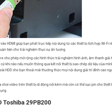
ào HDMI giúp bạn phát trực tiếp nội dung từ các thiết bị tích hợp Wi-Fi 
uận tiện cho trải nghiệm thực sự ấn tượng.
e cho phép mở rộng các hình thức trải nghiệm hình ảnh, âm thanh giải tr
 cứ khi nào nếu muốn thông qua kết nối thiết bị sao chép dữ liệu của mì
goài HDD cho bạn thoải mái thưởng thức mọi nội dung giải trí đỉnh cao nga
hơi video trên thiết bị di động nối kèm mà còn có thể sạc pin cho thiết b
dụng.
ED Toshiba 29PB200