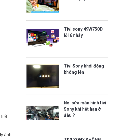
Tivi sony 49W750D
lỗi 6 nháy
Tivi Sony khởi động
không lên
Nơi sửa màn hình tivi
Sony khi hết hạn ở
đâu ?
tiết
lý ánh
TIVI SONY KHÔNG