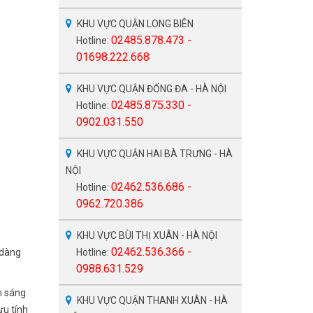
KHU VỰC QUẬN LONG BIÊN
02485.878.473 -
Hotline:
01698.222.668
KHU VỰC QUẬN ĐỐNG ĐA - HÀ NỘI
02485.875.330 -
Hotline:
0902.031.550
KHU VỰC QUẬN HAI BÀ TRƯNG - HÀ
NỘI
02462.536.686 -
Hotline:
0962.720.386
KHU VỰC BÙI THỊ XUÂN - HÀ NỘI
02462.536.366 -
 dàng
Hotline:
0988.631.529
m sáng
KHU VỰC QUẬN THANH XUÂN - HÀ
ưu tính