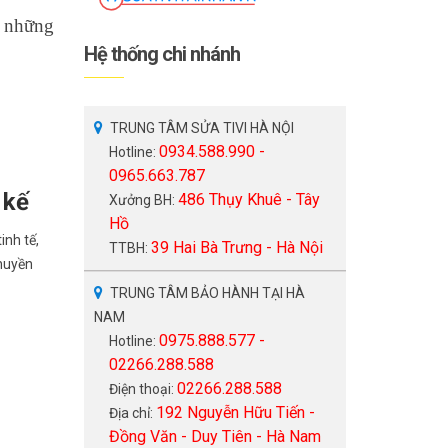
 những
Hệ thống chi nhánh
TRUNG TÂM SỬA TIVI HÀ NỘI
0934.588.990 -
Hotline:
0965.663.787
 kế
486 Thụy Khuê - Tây
Xưởng BH:
Hồ
inh tế,
39 Hai Bà Trưng - Hà Nội
TTBH:
“huyền
TRUNG TÂM BẢO HÀNH TẠI HÀ
NAM
0975.888.577 -
Hotline:
02266.288.588
02266.288.588
Điện thoại:
192 Nguyễn Hữu Tiến -
Địa chỉ:
Đồng Văn - Duy Tiên - Hà Nam