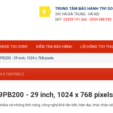
TRUNG TÂM BẢO HÀNH TIVI S
39C HAI BÀ TRƯNG - HÀ NỘI
SĐT:
02439.191.666 - 0934.588.990
HDSD TIVI SONY
KIỂM TRA BẢO HÀNH
LỖI HỎNG TIVI TH
9PB200 - 29 inch, 1024 x 768 pixels
4 X 768 PIXELS
9PB200 - 29 inch, 1024 x 768 pixels
shiba với những tính năng, công nghệ khá tân tiến, hiện đại, chắc chắn s