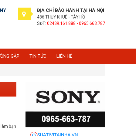
ONY
ĐỊA CHỈ BẢO HÀNH TẠI HÀ NỘI
486 THỤY KHUÊ - TÂY HỒ
SĐT:
02439.161.888 - 0965.663.787
ƯỜNG GẶP
TIN TỨC
LIÊN HỆ
ẽ làm bạn