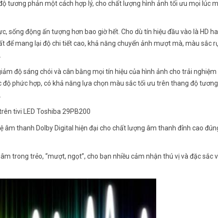
ộ tương phản một cách hợp lý, cho chất lượng hình ảnh tối ưu mọi lúc mọ
thực, sống động ấn tượng hơn bao giờ hết. Cho dù tín hiệu đầu vào là HD h
hất để mang lại độ chi tiết cao, khả năng chuyển ảnh mượt mà, màu sắc r
.
ảm độ sáng chói và cân bằng mọi tín hiệu của hình ảnh cho trải nghiệm 
ắc độ phức hợp, có khả năng lựa chọn màu sắc tối ưu trên thang độ tươn
.
rên tivi LED Toshiba 29PB200
 âm thanh Dolby Digital hiện đại cho chất lượng âm thanh đỉnh cao đún
 âm trong trẻo, “mượt, ngọt”, cho bạn nhiều cảm nhận thú vị và đặc sắc 