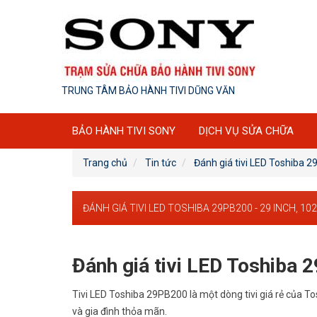
TRUNG TÂM BẢO HÀNH TIVI DŨNG VĂN
BẢO HÀNH TIVI SONY
DỊCH VỤ SỬA CHỮA
Trang chủ
Tin tức
Đánh giá tivi LED Toshiba 2
ĐÁNH GIÁ TIVI LED TOSHIBA 29PB200 - 29 INCH, 102
Đánh giá tivi LED Toshiba 2
Tivi LED Toshiba 29PB200 là một dòng tivi giá rẻ của To
và gia đình thỏa mãn.