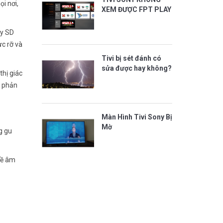
i nơi,
XEM ĐƯỢC FPT PLAY
ay SD
ực rỡ và
Tivi bị sét đánh có
sửa được hay không?
thị giác
g phản
Màn Hình Tivi Sony Bị
Mờ
g gu
về âm