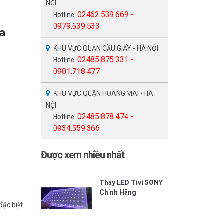
NỘI
02462.539.669 -
Hotline:
0979.639.533
a
KHU VỰC QUẬN CẦU GIẤY - HÀ NỘI
02485.875.331 -
Hotline:
0901.718.477
KHU VỰC QUẬN HOÀNG MAI - HÀ
NỘI
02485.878.474 -
Hotline:
0934.559.366
Được xem nhiều nhất
Thay LED Tivi SONY
Chính Hãng
đặc biệt