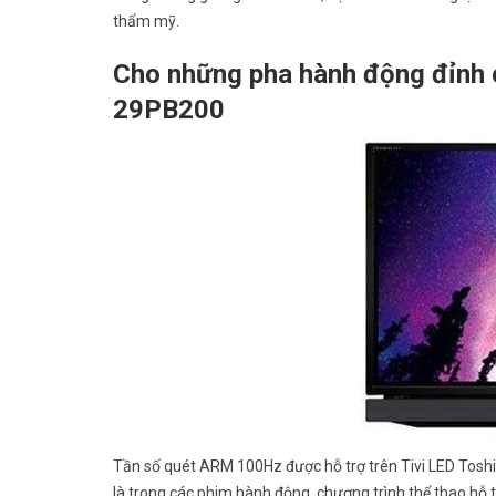
thẩm mỹ.
Cho những pha hành động đỉnh c
29PB200
Tần số quét ARM 100Hz được hỗ trợ trên Tivi LED Toshib
là trong các phim hành động, chương trình thể thao hỗ t