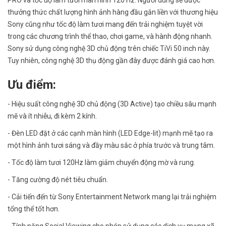
thưởng thức chất lượng hình ảnh hàng đầu gắn liền với thương hiệu
Sony cũng như tốc độ làm tươi mang đến trải nghiệm tuyệt vời
trong các chương trình thể thao, chơi game, và hành động nhanh.
Sony sử dụng công nghệ 3D chủ động trên chiếc TiVi 50 inch này.
Tuy nhiên, công nghệ 3D thụ động gần đây được đánh giá cao hơn.
Ưu điểm:
- Hiệu suất công nghệ 3D chủ động (3D Active) tạo chiều sâu mạnh
mẽ và ít nhiễu, đi kèm 2 kính.
- Đèn LED đặt ở các cạnh màn hình (LED Edge-lit) mạnh mẽ tạo ra
một hình ảnh tươi sáng và đầy màu sắc ở phía trước và trung tâm.
- Tốc độ làm tươi 120Hz làm giảm chuyển động mờ và rung.
- Tăng cường độ nét tiêu chuẩn.
- Cải tiến đến từ Sony Entertainment Network mang lại trải nghiệm
tổng thể tốt hơn.
- Tính năng Social Viewing cho phép sử dụng các dịch vụ mạng xã