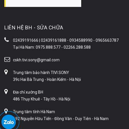
LIÊN HỆ BH - SỬA CHỮA
02439191666 | 02439161888 - 0934588990 - 0965663787
Tại Hà Nam: 0975.888.577 - 02266.288.588
cskh.tivi.sony@gmail.com
Trung tâm bảo hành TIVI SONY
39c Hai Bà Trưng - Hoàn Kiếm - Hà Nội
Địa chỉ xưởng BH
486 Thụy Khuê - Tây Hồ - Hà Nội
Trung tâm tỉnh Hà Nam
192 Nguyễn Hữu Tiến - Đồng Văn - Duy Tiên - Hà Nam