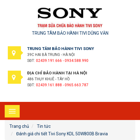
TRUNG TÂM BẢO HÀNH TIVI DŨNG VĂN
TRUNG TÂM BẢO HÀNH TIVI SONY
39C HAI BÀ TRƯNG - HÀ NỘI
SĐT:
02439.191.666 - 0934.588.990
ĐỊA CHỈ BẢO HÀNH TẠI HÀ NỘI
486 THỤY KHUÊ - TÂY HỒ
SĐT:
02439.161.888 - 0965.663.787
Toggle
navigation
Trang chủ
Tin tức
Đánh giá chi tiết Tivi Sony KDL 50W800B Bravia