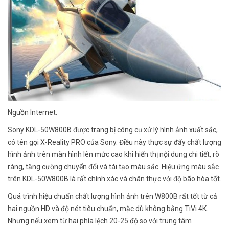
Nguồn Internet.
Sony KDL-50W800B được trang bị công cụ xử lý hình ảnh xuất sắc,
có tên gọi X-Reality PRO của Sony. Điều này thực sự đẩy chất lượng
hình ảnh trên màn hình lên mức cao khi hiển thị nội dung chi tiết, rõ
ràng, tăng cường chuyển đổi và tái tạo màu sắc. Hiệu ứng màu sắc
trên KDL-50W800B là rất chính xác và chân thực với độ bão hòa tốt.
Quá trình hiệu chuẩn chất lượng hình ảnh trên W800B rất tốt từ cả
hai nguồn HD và độ nét tiêu chuẩn, mặc dù không bằng TiVi 4K.
Nhưng nếu xem từ hai phía lệch 20-25 độ so với trung tâm