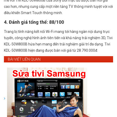
mẽ với Tivi KDL-50W800B của Sony bởi mặc dù được bán với giá
cao hơn, nhưng cung cấp một nền tảng TV thông minh tuyệt vời với
điều khiển Smart Touch thông minh.
4. Đánh giá tổng thể: 88/100
Trang bị tính năng kết nối Wi-Fi mang tới hàng ngàn nội dung trực
tuyến, công nghệ hình ảnh tiên tiến và khả năng trải nghiệm 3D, Tivi
KDL-50W800B hứa hẹn mang đến trải nghiệm giải trí đa dạng. Tivi
KDL-50W800B hiện đang được bán với giá từ 28.790.000đ.
BÀI VIẾT LIÊN QUAN