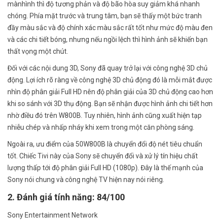
mànhình thì độ tương phản và độ bão hòa suy giảm khá nhanh
chóng. Phía mặt trước và trung tâm, bạn sẽ thấy một bức tranh
đầy màu sắc và độ chính xác màu sắc rất tốt như mức độ màu đen
và các chi tiết bóng, nhưng nếu ngồi lệch thì hình ảnh sẽ khiến bạn
thất vọng một chút.
Đối với các nội dung 3D, Sony đã quay trở lại với công nghệ 3D chủ
động. Lợi ích rõ ràng về công nghệ 3D chủ động đó là mỗi mắt được
nhìn độ phân giải Full HD nên độ phân giải của 3D chủ động cao hơn
khi so sánh với 3D thụ động. Bạn sẽ nhận được hình ảnh chi tiết hơn
nhờ điều đó trên W800B. Tuy nhiên, hình ảnh cũng xuất hiện tạp
nhiễu chép và nhấp nháy khi xem trong một căn phòng sáng.
Ngoài ra, ưu điểm của 50W800B là chuyển đổi độ nét tiêu chuẩn
tốt. Chiếc Tivi này của Sony sẽ chuyển đổi và xử lý tín hiệu chất
lượng thấp tới độ phân giải Full HD (1080p). Đây là thế mạnh của
Sony nói chung và công nghệ TV hiện nay nói riêng.
2. Đánh giá tính năng: 84/100
Sony Entertainment Network