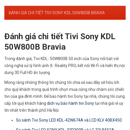
ĐÁNH GIÁ CHI TIẾT TIVI SONY KDL 50W800B BRAVIA
Đánh giá chi tiết Tivi Sony KDL
50W800B Bravia
Trong đánh giá, Tivi KDL- 50W800B 50 inch của Sony nổi bật với
công nghệ xử lý hình ảnh X- Reality PRO, kết nối Wi-Fi và hiển thị nội
dung 3D Full HD ấn tượng.
Mong rằng những thông tin chúng tôi chia sẻ sau đây sẽ hữu ích
cho quý khách trong quá trình chọn mua cũng như chăm sóc chiếc
tivi của gia đình mình. Để bảo hành tivi Sony tại nhà, chúng tôi cung
cấp tới quý khách hàng
dich vụ bảo hành tivi Sony
tại nhà giá rẻ uy
tín nhát trên thành phố Hà Nội.
So sánh Tivi Sony LED KDL-42W674A và LCD KLV 40BX450
So sánh Tivi LED SONY KDL-32R300B và LG 32LB552A