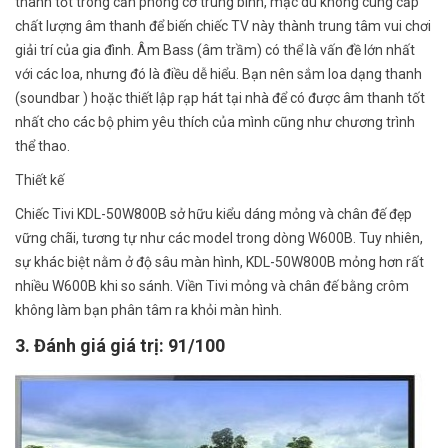
thanh tốt trong căn phòng cỡ trung bình, mặc dù không cung cấp
chất lượng âm thanh để biến chiếc TV này thành trung tâm vui chơi
giải trí của gia đình. Âm Bass (âm trầm) có thể là vấn đề lớn nhất
với các loa, nhưng đó là điều dễ hiểu. Bạn nên sắm loa dạng thanh
(soundbar ) hoặc thiết lập rạp hát tại nhà để có được âm thanh tốt
nhất cho các bộ phim yêu thích của mình cũng như chương trình
thể thao.
Thiết kế
Chiếc Tivi KDL-50W800B sở hữu kiểu dáng mỏng và chân đế đẹp
vững chãi, tương tự như các model trong dòng W600B. Tuy nhiên,
sự khác biệt nằm ở độ sâu màn hình, KDL-50W800B mỏng hơn rất
nhiều W600B khi so sánh. Viền Tivi mỏng và chân đế bằng crôm
không làm bạn phân tâm ra khỏi màn hình.
3. Đánh giá giá trị: 91/100