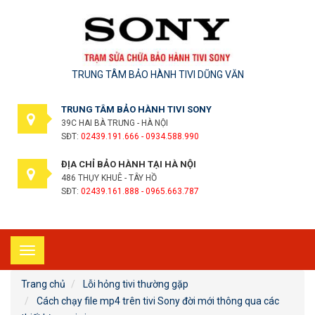
TRUNG TÂM BẢO HÀNH TIVI DŨNG VĂN
TRUNG TÂM BẢO HÀNH TIVI SONY
39C HAI BÀ TRƯNG - HÀ NỘI
SĐT:
02439.191.666 - 0934.588.990
ĐỊA CHỈ BẢO HÀNH TẠI HÀ NỘI
486 THỤY KHUÊ - TÂY HỒ
SĐT:
02439.161.888 - 0965.663.787
Toggle
navigation
Trang chủ
Lỗi hỏng tivi thường gặp
Cách chạy file mp4 trên tivi Sony đời mới thông qua các