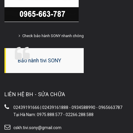
Check bảo hành SONY nhanh chóng
Bảo hành tivi SONY
LIÊN HỆ BH - SỬA CHỮA
02439191666 | 02439161888 - 0934588990 - 0965663787
Tại Hà Nam: 0975.888.577 - 02266.288.588
cskh.tivi.sony@gmail.com