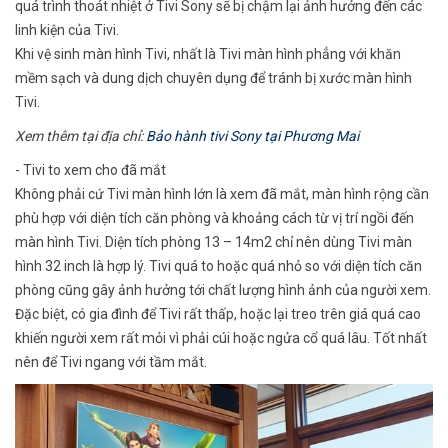
quá trình thoát nhiệt ở Tivi Sony sẽ bị chậm lại ảnh hưởng đến các
linh kiện của Tivi.
Khi vệ sinh màn hình Tivi, nhất là Tivi màn hình phẳng với khăn
mềm sạch và dung dịch chuyên dụng để tránh bị xước màn hình
Tivi.
Xem thêm tại địa chỉ:
Bảo hành tivi Sony tại Phương Mai
- Tivi to xem cho đã mắt
Không phải cứ Tivi màn hình lớn là xem đã mắt, màn hình rộng cần
phù hợp với diện tích căn phòng và khoảng cách từ vị trí ngồi đến
màn hình Tivi. Diện tích phòng 13 – 14m2 chỉ nên dùng Tivi màn
hình 32 inch là hợp lý. Tivi quá to hoặc quá nhỏ so với diện tích căn
phòng cũng gây ảnh hưởng tới chất lượng hình ảnh của người xem.
Đặc biệt, có gia đình để Tivi rất thấp, hoặc lại treo trên giá quá cao
khiến người xem rất mỏi vì phải cúi hoặc ngửa cổ quá lâu. Tốt nhất
nên để Tivi ngang với tầm mắt.