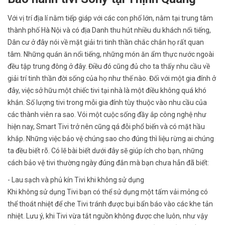
Với vị trí địa lí nằm tiếp giáp với các con phố lớn, nằm tại trung tâm
thành phố Hà Nội và có địa Danh thu hút nhiều du khách nổi tiếng,
Dân cư ở đây nói về mặt giải tri tinh thần chắc chắn họ rất quan
tâm. Những quán ăn nổi tiếng, những món ăn ẩm thực nước ngoài
đều tập trung đông ở đây. Điều đó cũng đủ cho ta thấy nhu cầu về
giải trí tinh thần đời sống của họ như thế nào. Đối với một gia đính ở
đây, việc sở hữu một chiếc tivi tại nhà là một điều không quá khó
khắn. Số lượng tivi trong mỗi gia đính tùy thuộc vào nhu cầu của
các thành viên ra sao. Vói một cuộc sống đầy ắp công nghệ như
hiện nay, Smart Tivi trở nên cũng qá đỗi phổ biến và có mặt hầu
khắp. Những việc bảo vệ chúng sao cho đúng thì liệu rừng ai chúng
ta đều biết rõ. Có lẽ bài biết dưới đây sẽ giúp ích cho bạn, những
cách bảo vệ tivi thường ngày đúng đắn mà bạn chưa hẳn đã biết:
- Lau sạch và phủ kín Tivi khi không sử dụng
Khi không sử dụng Tivi bạn có thể sử dụng một tấm vải mỏng có
thể thoát nhiệt để che Tivi tránh được bụi bẩn báo vào các khe tản
nhiệt. Lưu ý, khi Tivi vừa tắt nguồn không được che luôn, như vậy