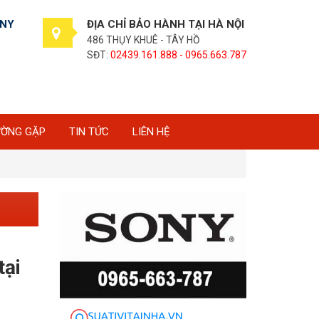
ONY
ĐỊA CHỈ BẢO HÀNH TẠI HÀ NỘI
486 THỤY KHUÊ - TÂY HỒ
SĐT:
02439.161.888 - 0965.663.787
ƯỜNG GẶP
TIN TỨC
LIÊN HỆ
tại