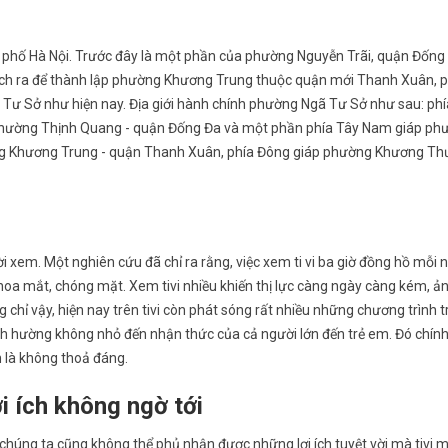
phố Hà Nội. Trước đây là một phần của phường Nguyễn Trãi, quận Đống
ch ra để thành lập phường Khương Trung thuộc quận mới Thanh Xuân, 
Tư Sở như hiện nay. Địa giới hành chính phường Ngã Tư Sở như sau: ph
p phường Thịnh Quang - quận Đống Đa và một phần phía Tây Nam giáp ph
g Khương Trung - quận Thanh Xuân, phía Đông giáp phường Khương Th
 xem. Một nghiên cứu đã chỉ ra rằng, việc xem ti vi ba giờ đồng hồ mỗi 
oa mắt, chóng mặt. Xem tivi nhiều khiến thị lực càng ngày càng kém, 
hỉ vậy, hiện nay trên tivi còn phát sóng rất nhiều những chương trình 
nh hường không nhỏ đến nhận thức của cả người lớn đến trẻ em. Đó chính 
n là không thoả đáng.
ợi ích không ngờ tới
húng ta cũng không thể phủ nhận được những lợi ích tuyệt vời mà tivi m