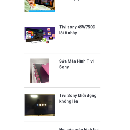
Tivi sony 49W750D
lỗi 6 nháy
Sửa Màn Hình Tivi
Sony
Tivi Sony khởi động
không lên
Nơi sửa màn hình tivi