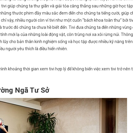
 tivi giúp chúng ta thư giãn và giải tỏa căng thẳng sau những giờ học tậ
g những thước phim đầy màu sắc đem đến cho chúng ta tiếng cười, giúp 
ỉ vậy, nhiều người còn ví tivi như một cuốn "bách khoa toàn thư" bởi ti
 trước đó chúng ta chưa hề biết đến. Tivi đưa chúng ta đến những vùng
ính mới lạ của những loài động vật, côn trùng nơi xa xôi rừng núi. Thôn
ích lũy cho bản thân kinh nghiệm sống và học tập được nhiều kỹ năng trên
iều người yêu thích là điều hiển nhiên.
h khoảng thời gian xem tivi hợp lý để không biến việc xem tivi trở nên 
hường Ngã Tư Sở