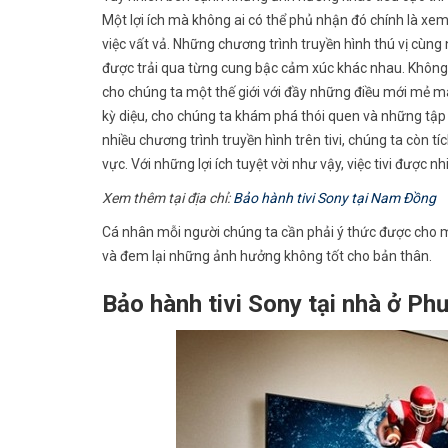
Một lợi ích mà không ai có thể phủ nhận đó chính là xem
việc vất vả. Những chương trình truyền hình thú vị cùn
được trải qua từng cung bậc cảm xúc khác nhau. Không ch
cho chúng ta một thế giới với đầy những điều mới mẻ mà
kỳ diệu, cho chúng ta khám phá thói quen và những tập t
nhiều chương trình truyền hình trên tivi, chúng ta còn t
vực. Với những lợi ích tuyệt vời như vậy, việc tivi được nh
Xem thêm tại địa chỉ:
Bảo hành tivi Sony tại Nam Đồng
Cá nhân mỗi người chúng ta cần phải ý thức được cho mìn
và đem lại những ảnh hưởng không tốt cho bản thân.
Bảo hành tivi Sony tại nhà ở P