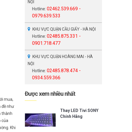
NỘI
02462.539.669 -
Hotline:
0979.639.533
KHU VỰC QUẬN CẦU GIẤY - HÀ NỘI
02485.875.331 -
Hotline:
0901.718.477
KHU VỰC QUẬN HOÀNG MAI - HÀ
NỘI
02485.878.474 -
Hotline:
0934.559.366
Được xem nhiều nhất
mới mua,
n đề như
Thay LED Tivi SONY
á thành
Chính Hãng
ộ của
ường. Khi