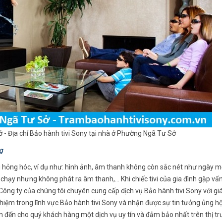
ở - Địa chỉ Bảo hành tivi Sony tại nhà ở Phường Ngã Tư Sở
g
lỗi hỏng hóc, ví dụ như: hình ảnh, âm thanh không còn sắc nét như ngày 
 chạy nhưng không phát ra âm thanh,... Khi chiếc tivi của gia đình gặp vấ
 Công ty của chúng tôi chuyên cung cấp dịch vụ Bảo hành tivi Sony với gi
ghiệm trong lĩnh vực Bảo hành tivi Sony và nhận được sự tin tưởng ủng h
 đến cho quý khách hàng một dịch vụ uy tín và đảm bảo nhất trên thị tr