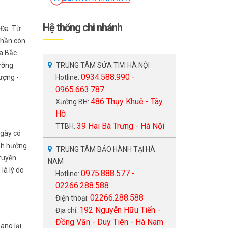
Hệ thống chi nhánh
 Đa. Từ
phần còn
ía Bắc
ường
TRUNG TÂM SỬA TIVI HÀ NỘI
0934.588.990 -
ượng -
Hotline:
0965.663.787
486 Thụy Khuê - Tây
Xưởng BH:
Hồ
39 Hai Bà Trưng - Hà Nội
TTBH:
ngày có
ảnh hưởng
TRUNG TÂM BẢO HÀNH TẠI HÀ
truyền
NAM
là lý do
0975.888.577 -
Hotline:
02266.288.588
02266.288.588
Điện thoại:
192 Nguyễn Hữu Tiến -
Địa chỉ:
Đồng Văn - Duy Tiên - Hà Nam
ang lại.