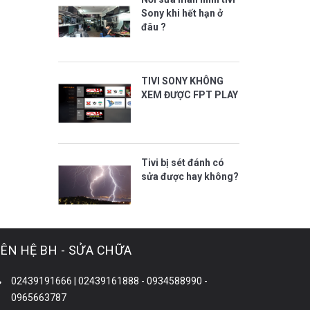
Sony khi hết hạn ở
đâu ?
TIVI SONY KHÔNG
XEM ĐƯỢC FPT PLAY
Tivi bị sét đánh có
sửa được hay không?
IÊN HỆ BH - SỬA CHỮA
02439191666 | 02439161888 - 0934588990 -
0965663787