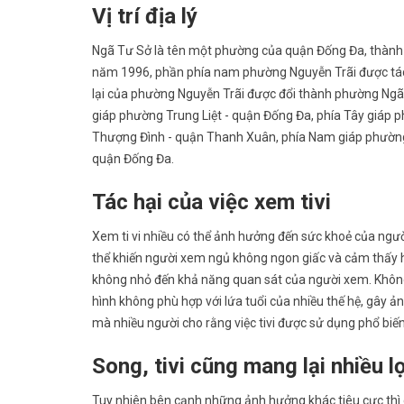
Vị trí địa lý
Ngã Tư Sở là tên một phường của quận Đống Đa, thành 
năm 1996, phần phía nam phường Nguyễn Trãi được tá
lại của phường Nguyễn Trãi được đổi thành phường Ngã 
giáp phường Trung Liệt - quận Đống Đa, phía Tây giá
Thượng Đình - quận Thanh Xuân, phía Nam giáp phườn
quận Đống Đa.
Tác hại của việc xem tivi
Xem ti vi nhiều có thể ảnh hưởng đến sức khoẻ của người
thể khiến người xem ngủ không ngon giấc và cảm thấy h
không nhỏ đến khả năng quan sát của người xem. Không c
hình không phù hợp với lứa tuổi của nhiều thế hệ, gây ả
mà nhiều người cho rằng việc tivi được sử dụng phổ biế
Song, tivi cũng mang lại nhiều l
Tuy nhiên bên cạnh những ảnh hưởng khác tiêu cực thì c