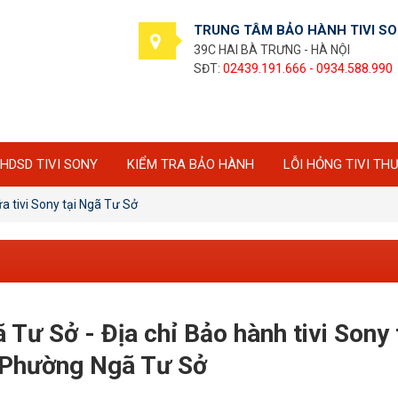
TRUNG TÂM BẢO HÀNH TIVI S
39C HAI BÀ TRƯNG - HÀ NỘI
SĐT:
02439.191.666 - 0934.588.990
HDSD TIVI SONY
KIỂM TRA BẢO HÀNH
LỖI HỎNG TIVI TH
 tivi Sony tại Ngã Tư Sở
 Tư Sở - Địa chỉ Bảo hành tivi Sony 
 Phường Ngã Tư Sở