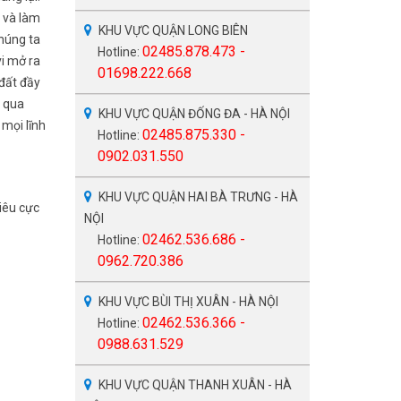
p và làm
KHU VỰC QUẬN LONG BIÊN
chúng ta
02485.878.473 -
Hotline:
vi mở ra
01698.222.668
 đất đầy
g qua
KHU VỰC QUẬN ĐỐNG ĐA - HÀ NỘI
 mọi lĩnh
02485.875.330 -
Hotline:
0902.031.550
KHU VỰC QUẬN HAI BÀ TRƯNG - HÀ
tiêu cực
NỘI
02462.536.686 -
Hotline:
0962.720.386
KHU VỰC BÙI THỊ XUÂN - HÀ NỘI
02462.536.366 -
Hotline:
0988.631.529
KHU VỰC QUẬN THANH XUÂN - HÀ