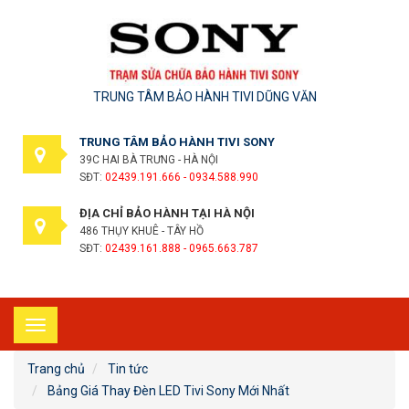
TRUNG TÂM BẢO HÀNH TIVI DŨNG VĂN
TRUNG TÂM BẢO HÀNH TIVI SONY
39C HAI BÀ TRƯNG - HÀ NỘI
SĐT:
02439.191.666 - 0934.588.990
ĐỊA CHỈ BẢO HÀNH TẠI HÀ NỘI
486 THỤY KHUÊ - TÂY HỒ
SĐT:
02439.161.888 - 0965.663.787
Toggle
navigation
Trang chủ
Tin tức
Bảng Giá Thay Đèn LED Tivi Sony Mới Nhất