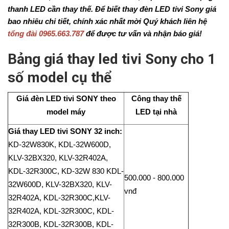
thanh LED cần thay thế. Để biết thay đèn LED tivi Sony giá
bao nhiêu chi tiết, chính xác nhất mời Quý khách liên hệ
tổng đài 0965.663.787
để được tư vấn và nhận báo giá!
Bảng giá thay led tivi Sony cho 1
số model cụ thể
Giá đèn LED tivi SONY theo
Công thay thế
model máy
LED tại nhà
Giá thay LED tivi SONY 32 inch:
KD-32W830K, KDL-32W600D,
KLV-32BX320, KLV-32R402A,
KDL-32R300C, KD-32W 830 KDL-
500.000 - 800.000
32W600D, KLV-32BX320, KLV-
vnđ
32R402A, KDL-32R300C,KLV-
32R402A, KDL-32R300C, KDL-
32R300B, KDL-32R300B, KDL-