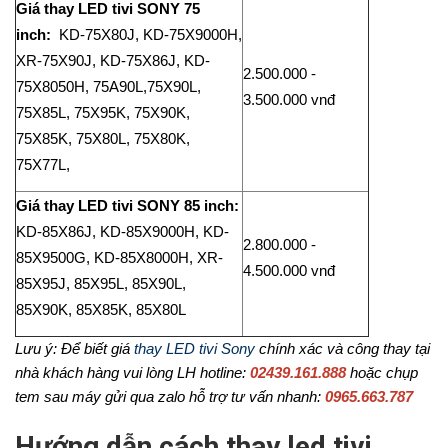
Giá thay LED tivi SONY 75
inch:
KD-75X80J, KD-75X9000H,
XR-75X90J, KD-75X86J, KD-
2.500.000 -
75X8050H, 75A90L,75X90L,
3.500.000 vnđ
75X85L, 75X95K, 75X90K,
75X85K, 75X80L, 75X80K,
75X77L,
Giá thay LED tivi SONY 85 inch:
KD-85X86J, KD-85X9000H, KD-
2.800.000 -
85X9500G, KD-85X8000H, XR-
4.500.000 vnđ
85X95J, 85X95L, 85X90L,
85X90K, 85X85K, 85X80L
Lưu ý: Để biết giá
thay LED tivi Sony
chính xác và công thay tại
nhà khách hàng vui lòng LH hotline:
02439.161.888
hoặc chụp
tem sau máy gửi qua zalo hỗ trợ tư vấn nhanh:
0965.663.787
Hướng dẫn cách thay led tivi