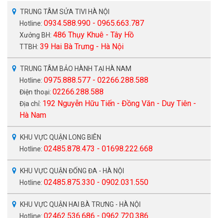
TRUNG TÂM SỬA TIVI HÀ NỘI
0934.588.990 - 0965.663.787
Hotline:
486 Thụy Khuê - Tây Hồ
Xưởng BH:
39 Hai Bà Trưng - Hà Nội
TTBH:
TRUNG TÂM BẢO HÀNH TẠI HÀ NAM
0975.888.577 - 02266.288.588
Hotline:
02266.288.588
Điện thoại:
192 Nguyễn Hữu Tiến - Đồng Văn - Duy Tiên -
Địa chỉ:
Hà Nam
KHU VỰC QUẬN LONG BIÊN
02485.878.473 - 01698.222.668
Hotline:
KHU VỰC QUẬN ĐỐNG ĐA - HÀ NỘI
02485.875.330 - 0902.031.550
Hotline:
KHU VỰC QUẬN HAI BÀ TRƯNG - HÀ NỘI
02462.536.686 - 0962.720.386
Hotline: